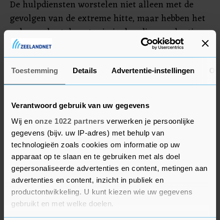
De hulpdiensten worstelen niet alleen met de
gevolgen van de extreme hitte, maar hebben het
ook aan de stok met criminelen die een slaatje
proberen te slaan uit de droogte. De politie zoekt
naar dieven die 300.000 liter water hebben
gestolen uit twee tanks in Evans Plains, een
Toestemming
Details
Advertentie-instellingen
Ov
gehucht ten westen van Sydney.
Verantwoord gebruik van uw gegevens
Wij en
onze 1022 partners
verwerken je persoonlijke
gegevens (bijv. uw IP-adres) met behulp van
technologieën zoals cookies om informatie op uw
apparaat op te slaan en te gebruiken met als doel
gepersonaliseerde advertenties en content, metingen aan
advertenties en content, inzicht in publiek en
productontwikkeling. U kunt kiezen wie uw gegevens
gebruikt en met welke doelen.