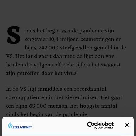
S
inds het begin van de pandemie zijn
ongeveer 10,4 miljoen besmettingen en
bijna 242.000 sterfgevallen gemeld in de
VS. Het land voert daarmee de lijst aan van
landen die volgens officiële cijfers het zwaarst
zijn getroffen door het virus.
In de VS ligt inmiddels een recordaantal
coronapatiënten in het ziekenhuizen. Het gaat
om bijna 65.000 mensen, het hoogste aantal
sinds het begin van de pandemie.