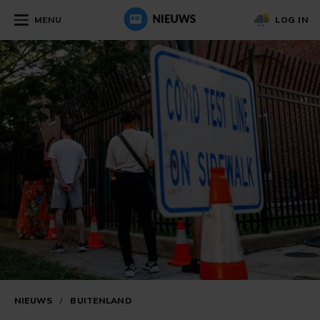
MENU
LOG IN
NIEUWS
/
BUITENLAND