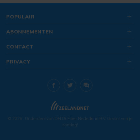
POPULAIR
ABONNEMENTEN
CONTACT
PRIVACY
© 2026
. Onderdeel van
DELTA Fiber Nederland B.V.
Geniet van je
zondag!