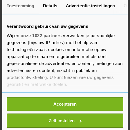
Toestemming
Details
Advertentie-instellingen
Ov
Verantwoord gebruik van uw gegevens
Wij en
onze 1022 partners
verwerken je persoonlijke
gegevens (bijv. uw IP-adres) met behulp van
technologieën zoals cookies om informatie op uw
apparaat op te slaan en te gebruiken met als doel
gepersonaliseerde advertenties en content, metingen aan
advertenties en content, inzicht in publiek en
productontwikkeling. U kunt kiezen wie uw gegevens
gebruikt en met welke doelen.
Als u het toestaat, willen we ook graag:
Accepteren
Informatie verzamelen over uw geografische
Meer uit Buitenland
locatie, die tot een paar meter nauwkeurig kan zijn
Uw apparaat identificeren door het actief te
Zelf instellen
scannen op specifieke eigenschappen (fingerprinting)
Houthi's vallen Saudische troepen