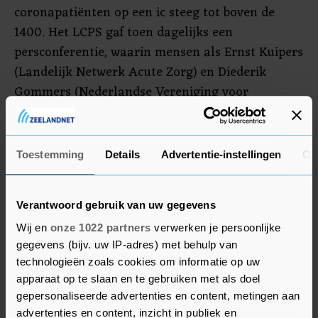
coronapatiënten op een ic steeg tot boven de
1400. Het LCPS gaf toen dagelijks een
persconferentie, waarin mensen als Ernst Kuipers
(Landelijk Netwerk Acute Zorg) en Diederik
Gommers (Nederlandse Vereniging voor
Intensive Care) de laatste stand van zaken gaven.
Toen het aantal ic-patiënten daalde en de druk
van de ketel was, werd dit teruggebracht tot twee
Toestemming
Details
Advertentie-instellingen
Ov
persmomenten per week, en later één. Voorlopig
stopt het centrum er helemaal mee. De cijfers
Verantwoord gebruik van uw gegevens
worden nog wel elke dag op de website van het
LCPS gezet.
Wij en
onze 1022 partners
verwerken je persoonlijke
gegevens (bijv. uw IP-adres) met behulp van
technologieën zoals cookies om informatie op uw
apparaat op te slaan en te gebruiken met als doel
gepersonaliseerde advertenties en content, metingen aan
advertenties en content, inzicht in publiek en