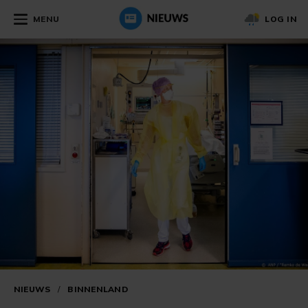
MENU
LOG IN
NIEUWS
/
BINNENLAND