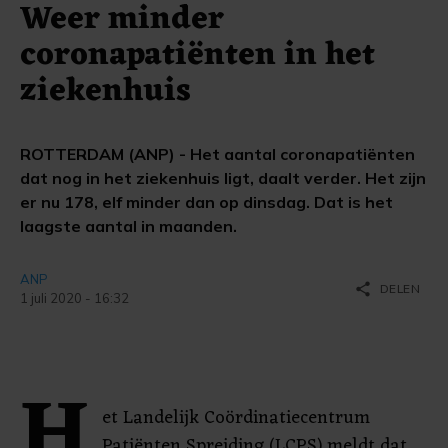
Weer minder
coronapatiënten in het
ziekenhuis
ROTTERDAM (ANP) - Het aantal coronapatiënten
dat nog in het ziekenhuis ligt, daalt verder. Het zijn
er nu 178, elf minder dan op dinsdag. Dat is het
laagste aantal in maanden.
ANP
share
DELEN
1 juli 2020 - 16:32
H
et Landelijk Coördinatiecentrum
Patiënten Spreiding (LCPS) meldt dat