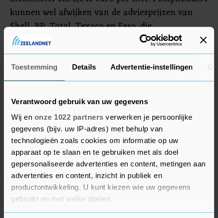
kunnen wel afwijken van de adviesprijzen van
Shell, BP, Total, Texaco en Esso, die
UnitedConsumers al sinds het begin van deze
eeuw bijhoudt. In de praktijk betalen
automobilisten de adviesprijzen alleen langs de
Toestemming
Details
Advertentie-instellingen
Ov
snelweg.
Verantwoord gebruik van uw gegevens
Wij en
onze 1022 partners
verwerken je persoonlijke
gegevens (bijv. uw IP-adres) met behulp van
technologieën zoals cookies om informatie op uw
apparaat op te slaan en te gebruiken met als doel
gepersonaliseerde advertenties en content, metingen aan
advertenties en content, inzicht in publiek en
productontwikkeling. U kunt kiezen wie uw gegevens
gebruikt en met welke doelen.