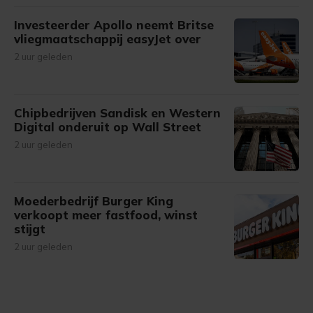
Investeerder Apollo neemt Britse
vliegmaatschappij easyJet over
2 uur geleden
Chipbedrijven Sandisk en Western
Digital onderuit op Wall Street
2 uur geleden
Moederbedrijf Burger King
verkoopt meer fastfood, winst
stijgt
2 uur geleden