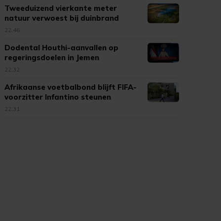
Tweeduizend vierkante meter
natuur verwoest bij duinbrand
Ouddorp
22:46
Dodental Houthi-aanvallen op
regeringsdoelen in Jemen
opgelopen
22:32
Afrikaanse voetbalbond blijft FIFA-
voorzitter Infantino steunen
22:31