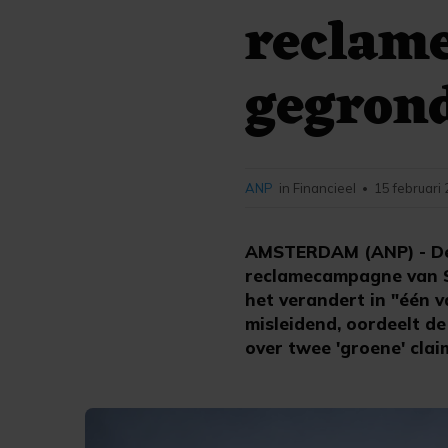
reclam
gegron
ANP
in Financieel
15 februari
•
AMSTERDAM (ANP) - De 
reclamecampagne van S
het verandert in "één v
misleidend, oordeelt de
over twee 'groene' clai