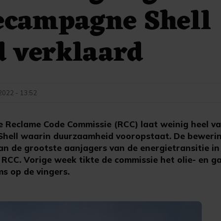
ecampagne Shell
d verklaard
 2022 - 13:52
Reclame Code Commissie (RCC) laat weinig heel v
hell waarin duurzaamheid vooropstaat. De bewerin
an de grootste aanjagers van de energietransitie in
 RCC. Vorige week tikte de commissie het olie- en ga
ms op de vingers.