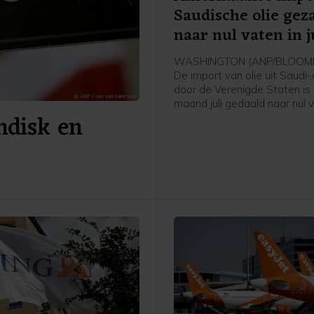
Saudische olie gez
naar nul vaten in j
WASHINGTON (ANP/BLOOMB
De import van olie uit Saudi
door de Verenigde Staten is 
maand juli gedaald naar nul 
andisk en
de oorlog in het Midden-Oos
blokkade van de Straat van
aldus persbureau Bloomberg 
van het Amerikaanse
energieministerie. Het is vol
Bloomberg voor het eerst s
dat over een volledige maa
enkel vat Saudische olie is
geïmporteerd in de VS.