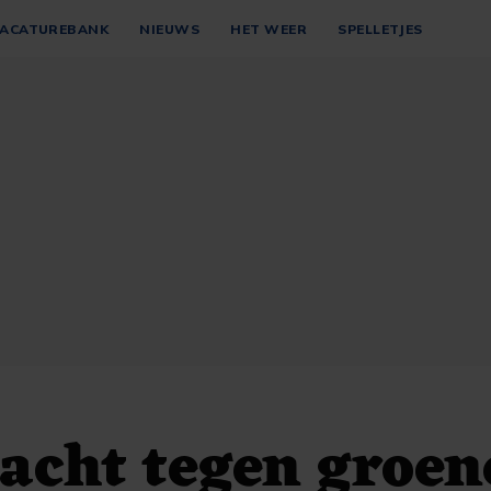
ACATUREBANK
NIEUWS
HET WEER
SPELLETJES
acht tegen groen