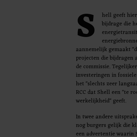
S
hell geeft hie
bijdrage die h
energietransi
energiebronnen
aannemelijk gemaakt "dat
projecten die bijdragen a
de commissie. Tegelijker
investeringen in fossiel
het "slechts zeer langza
RCC dat Shell een "te ro
werkelijkheid" geeft.
In twee andere uitsprak
nog burgers gelijk die 
een advertentie waarin 