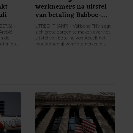
akt
werknemers na uitstel
uli
van betaling Babboe-
moeder
ERG) -
UTRECHT (ANP) - Vakbond FNV zegt
-Arabië
zich grote zorgen te maken over het
in de
uitstel van betaling van Accell, het
vaten door
moederbedrijf van fietsmerken als
ten en de
Babboe en Batavus. Woensdag
 Hormuz,
meldde de internationale fietsfabrikant
na cijfers
met hoofdkantoor in Amsterdam dat
het uitstel is verleend aan zijn
gens
Nederlandse entiteiten. Dit brengt
inds 1985
voor de 234 werknemers in Nederland
nd geen
grote onzekerheid met zich mee over
hun baan, inkomen en toekomst, aldus
de grootste vakbond van Nederland.