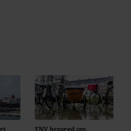
rt
FNV bezorgd om