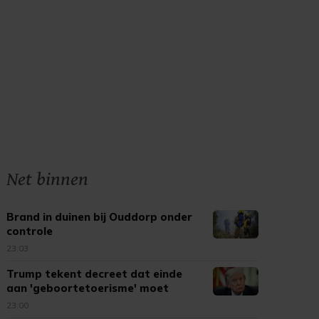
Net binnen
Brand in duinen bij Ouddorp onder
controle
23:03
Trump tekent decreet dat einde
aan 'geboortetoerisme' moet
maken
23:00