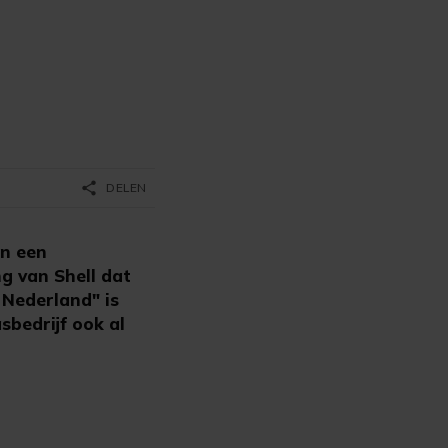
share
DELEN
an een
g van Shell dat
 Nederland" is
sbedrijf ook al