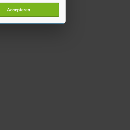
t
detailgedeelte
in. U kunt uw
Accepteren
p onze cookiepagina kun je