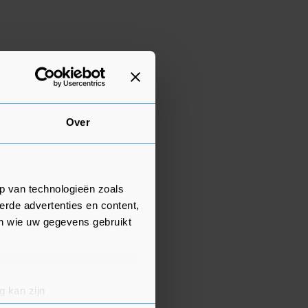
Over
p van technologieën zoals
erde advertenties en content,
en wie uw gegevens gebruikt
g kan zijn
erprinting)