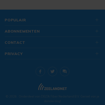
POPULAIR
ABONNEMENTEN
CONTACT
PRIVACY
© 2026
. Onderdeel van
DELTA Fiber Nederland B.V.
Geniet van je
donderdag!