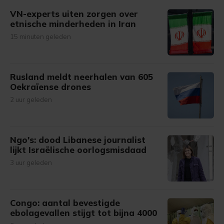
gemaakte keuze altijd wijzigen of intrekken.
VN-experts uiten zorgen over
etnische minderheden in Iran
15 minuten geleden
Rusland meldt neerhalen van 605
Oekraïense drones
2 uur geleden
Ngo's: dood Libanese journalist
lijkt Israëlische oorlogsmisdaad
3 uur geleden
Congo: aantal bevestigde
ebolagevallen stijgt tot bijna 4000