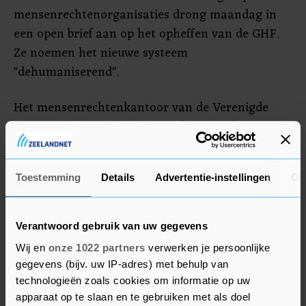
mensenrechtenorganisaties drong maandag in
een open brief aan op het opheffen van de GHF.
Ze noemen het nieuwe systeem
"dehumaniserend".
Het mensenrechtenkantoor van de Verenigde
Naties stelde dinsdag dat tot dusver zeker 410
mensen zijn gedood bij aanvallen van het
Israëlische leger terwijl ze locaties probeerden te
Toestemming
Details
Advertentie-instellingen
Ov
bereiken waar de GHF hulpgoederen verdeelt.
"Wanhopige, hongerige mensen in Gaza blijven
voor een onmenselijke keuze staan: verhongeren
Verantwoord gebruik van uw gegevens
of het risico lopen gedood te worden bij een
Wij en
onze 1022 partners
verwerken je persoonlijke
poging om aan voedsel te komen", zei een
gegevens (bijv. uw IP-adres) met behulp van
woordvoerder.
technologieën zoals cookies om informatie op uw
apparaat op te slaan en te gebruiken met als doel