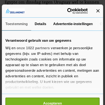
Egypte om dinsdag tegen Uruguay wel te kunnen
spelen. Die nieuwe spelers moeten zowel voor
vertrek als bij aankomst een negatieve
coronatest afleggen.
Toestemming
Details
Advertentie-instellingen
Ov
Verantwoord gebruik van uw gegevens
Wij en
onze 1022 partners
verwerken je persoonlijke
gegevens (bijv. uw IP-adres) met behulp van
technologieën zoals cookies om informatie op uw
apparaat op te slaan en te gebruiken met als doel
gepersonaliseerde advertenties en content, metingen aan
advertenties en content, inzicht in publiek en
productontwikkeling. U kunt kiezen wie uw gegevens
gebruikt en met welke doelen.
Als u het toestaat, willen we ook graag:
Accepteren