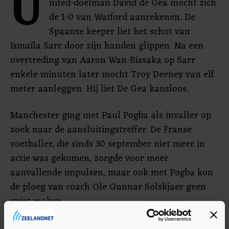
U
nited-doelman David de Gea mocht zich
de 1-0 van Watford aanrekenen. De
Spaanse keeper liet het schot van
Ismaïla Sarr door zijn handen glippen. Na een
overtreding van Aaron Wan-Bissaka op Sarr
enkele minuten later mocht Troy Deeney van elf
meter aanleggen. Hij liet De Gea kansloos.
Manchester ging met Paul Pogba als invaller op
zoek naar de aansluitingstreffer. De Franse
voetballer, die sinds 30 september niet meer in
actie was gekomen, zorgde voor meer
aanvallende impulsen, maar ook met Pogba kon
de ploeg van coach Ole Gunnar Solskjaer geen
vuist maken.