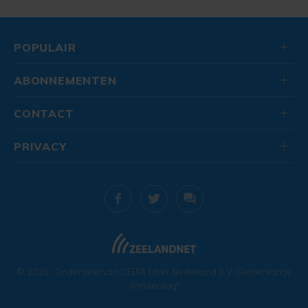
POPULAIR
ABONNEMENTEN
CONTACT
PRIVACY
© 2026
. Onderdeel van
DELTA Fiber Nederland B.V.
Geniet van je
donderdag!