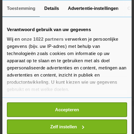
Toestemming
Details
Advertentie-instellingen
Ov
Verantwoord gebruik van uw gegevens
Wij en
onze 1022 partners
verwerken je persoonlijke
gegevens (bijv. uw IP-adres) met behulp van
technologieën zoals cookies om informatie op uw
apparaat op te slaan en te gebruiken met als doel
gepersonaliseerde advertenties en content, metingen aan
advertenties en content, inzicht in publiek en
productontwikkeling. U kunt kiezen wie uw gegevens
gebruikt en met welke doelen.
Als u het toestaat, willen we ook graag:
Accepteren
Informatie verzamelen over uw geografische
Meer uit Voetbal
locatie, die tot een paar meter nauwkeurig kan zijn
Uw apparaat identificeren door het actief te
Zelf instellen
scannen op specifieke eigenschappen (fingerprinting)