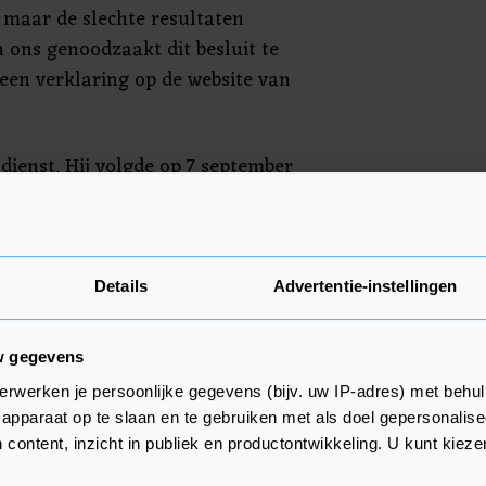
 maar de slechte resultaten
 ons genoodzaakt dit besluit te
 een verklaring op de website van
dienst. Hij volgde op 7 september
cia op, die na vier speelronden al
s Flores' tweede periode bij
2015/2016 was hij ook
. Hij boekte echter maar één zege
Details
Advertentie-instellingen
der zijn leiding.
w gegevens
erwerken je persoonlijke gegevens (bijv. uw IP-adres) met behul
apparaat op te slaan en te gebruiken met als doel gepersonalise
 content, inzicht in publiek en productontwikkeling. U kunt kiez