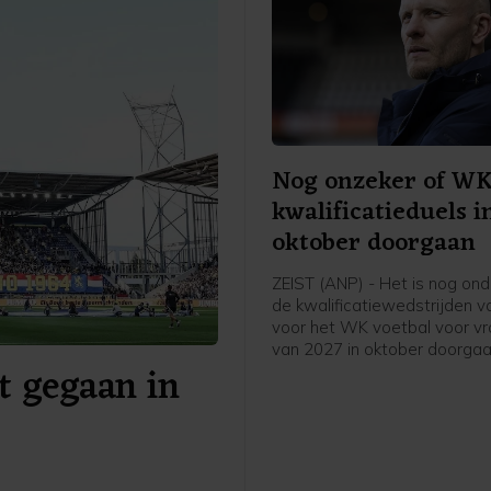
Nog onzeker of W
kwalificatieduels i
oktober doorgaan
ZEIST (ANP) - Het is nog ondu
de kwalificatiewedstrijden v
voor het WK voetbal voor v
van 2027 in oktober doorgaa
t gegaan in
UEFA een boycot heeft afge
van FIFA-competities. Voor he
van bondscoach Arjan Veurin
op 9 en 13 oktober een dub
ontmoeting met Hongarije o
programma. Volgens de KN