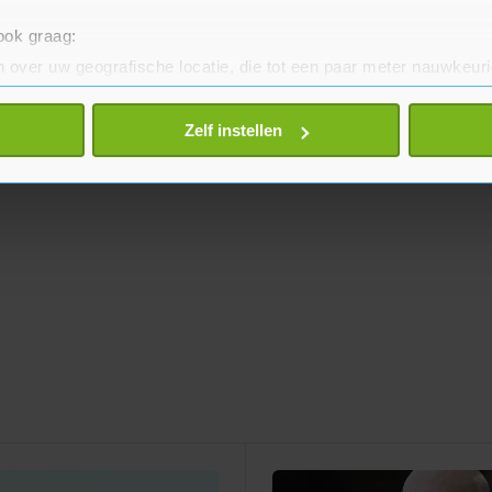
 ook graag:
 over uw geografische locatie, die tot een paar meter nauwkeuri
eren door het actief te scannen op specifieke eigenschappen (fing
onlijke gegevens worden verwerkt en stel uw voorkeuren in he
Zelf instellen
jzigen of intrekken in de Cookieverklaring.
te beter en wordt jouw bezoek makkelijker en persoonlijker. O
je gemaakte keuze altijd wijzigen of intrekken.