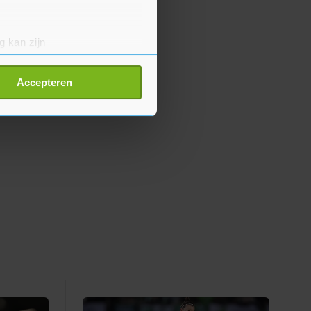
g kan zijn
erprinting)
t
detailgedeelte
in. U kunt uw
Accepteren
p onze cookiepagina kun je