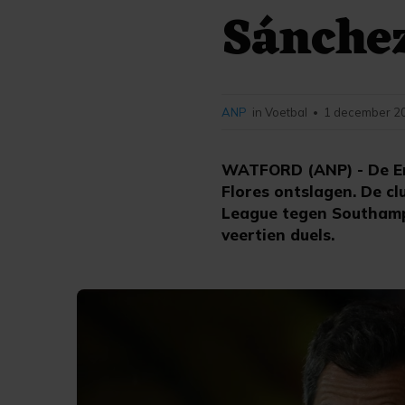
Sánchez
ANP
in Voetbal
1 december 20
•
WATFORD (ANP) - De En
Flores ontslagen. De cl
League tegen Southampt
veertien duels.