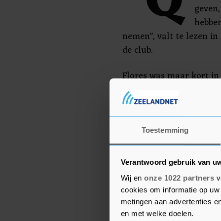
"Q
geven,
hebben
nemen", valt te lezen in
de club.
Flores was maar kort in 
zijn landgenoot Javi Gra
moest vertrekken. Het wa
Watford, in het seizoen 
hoofdtrainer van de club
Toestemming
in de tien wedstrijden on
Verantwoord gebruik van u
Wij en
onze 1022 partners
v
cookies om informatie op uw 
metingen aan advertenties en
en met welke doelen.