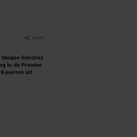
share
DELEN
 Quique Sánchez
ag in de Premier
8 punten uit