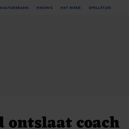
ACATUREBANK
NIEUWS
HET WEER
SPELLETJES
 ontslaat coach