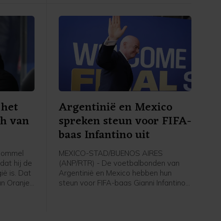
nde tijd
overtuigingen. En aan wat het beste is
voor onze sport. Als dat betekent dat
we sommige competities moeten
boycotten, dan moet dat gebeuren",
aldus Bronze in aanloop van een
oefenduel met Chelsea in Nieuw-
Zeeland tegen Auckland.
 het
Argentinië en Mexico
ch van
spreken steun voor FIFA-
baas Infantino uit
 Bommel
MEXICO-STAD/BUENOS AIRES
dat hij de
(ANP/RTR) - De voetbalbonden van
ë is. Dat
Argentinië en Mexico hebben hun
an Oranje
steun voor FIFA-baas Gianni Infantino
ij de
uitgesproken. De voorzitter ligt nog
en heel
altijd onder vuur ondanks het intrekken
uitdaging
van het omstreden