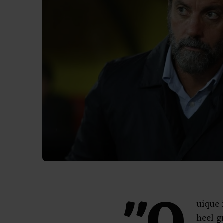
uique 
heel g