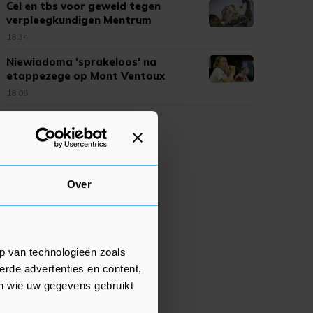
Cel en tbs voor geweld tegen
verpleegkundigen Mentrum
18:34
Niewiadoma 'sprakeloos' na
etappezege op Mont Ventoux
18:05
Over
p van technologieën zoals
erde advertenties en content,
en wie uw gegevens gebruikt