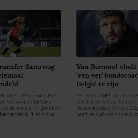
onderzoekt de UEFA de kome
of de duels door zullen gaan.
transfer Sano nog
Van Bommel vindt
elemaal
'een eer' bondscoa
andeld
België te zijn
 (ANP) - PSV-trainer Peter
BRUSSEL (ANP) - Mark van
nog niet over Kodai Sano
beschouwt het als "een eer" 
dat de transfer volgens hem
nieuwe bondscoach van Belgi
fgehandeld is. "Het is nog
heeft de oud-international v
aal rond. Zolang hij niet mijn
gezegd bij zijn presentatie b
 praat ik niet over hem", zei
Belgische voetbalbond. "Ik b
z in aanloop naar de eerste
erg blij dat ik hier zit. Deze 