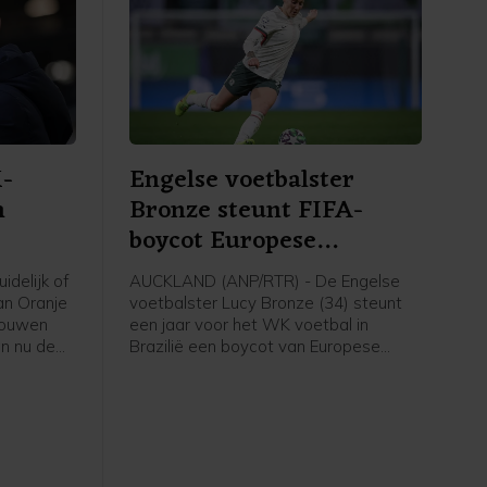
K-
Engelse voetbalster
n
Bronze steunt FIFA-
boycot Europese
speelsters
idelijk of
AUCKLAND (ANP/RTR) - De Engelse
an Oranje
voetbalster Lucy Bronze (34) steunt
rouwen
een jaar voor het WK voetbal in
n nu de
Brazilië een boycot van Europese
kondigd
speelsters van FIFA-competities.
t elftal
Daarmee schaart de speelster van
k staat
Chelsea zich achter het verzet van de
bele
UEFA tegen FIFA-voorzitter Gianni
p het
Infantino. "Ik denk dat Europese
VB
speelsters zullen vasthouden aan hun