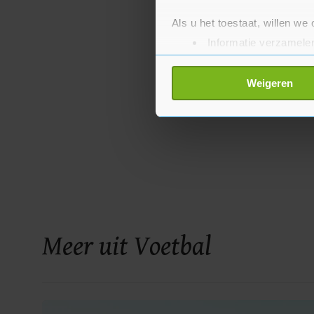
Als u het toestaat, willen we
Informatie verzamelen
Uw apparaat identific
Lees meer over hoe uw perso
Weigeren
toestemming op elk moment wi
Met cookies werkt onze websi
ons cookiebeleid bekijken en 
Meer uit Voetbal