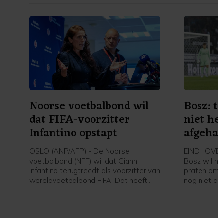
Noorse voetbalbond wil
Bosz: 
dat FIFA-voorzitter
niet h
Infantino opstapt
afgeh
OSLO (ANP/AFP) - De Noorse
EINDHOVEN
voetbalbond (NFF) wil dat Gianni
Bosz wil 
Infantino terugtreedt als voorzitter van
praten om
wereldvoetbalbond FIFA. Dat heeft
nog niet a
voorzitter Lise Klaveness, al jaren een
niet helem
van de felste critici van de FIFA-baas,
speler is,
gezegd na een bijeenkomst van de
Peter Bos