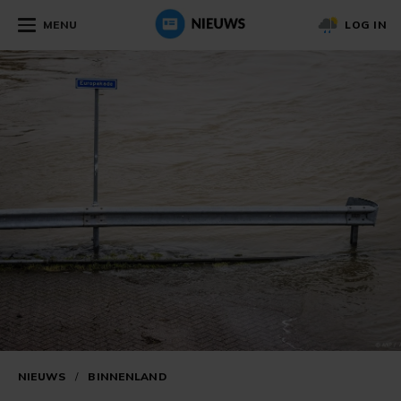
MENU
LOG IN
NIEUWS
/
BINNENLAND