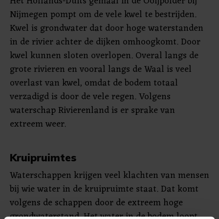
Het Hollands-Duits gemaal in de Ooijpolder bij
Nijmegen pompt om de vele kwel te bestrijden.
Kwel is grondwater dat door hoge waterstanden
in de rivier achter de dijken omhoogkomt. Door
kwel kunnen sloten overlopen. Overal langs de
grote rivieren en vooral langs de Waal is veel
overlast van kwel, omdat de bodem totaal
verzadigd is door de vele regen. Volgens
waterschap Rivierenland is er sprake van
extreem weer.
Kruipruimtes
Waterschappen krijgen veel klachten van mensen
bij wie water in de kruipruimte staat. Dat komt
volgens de schappen door de extreem hoge
grondwaterstand. Het water in de bodem loopt