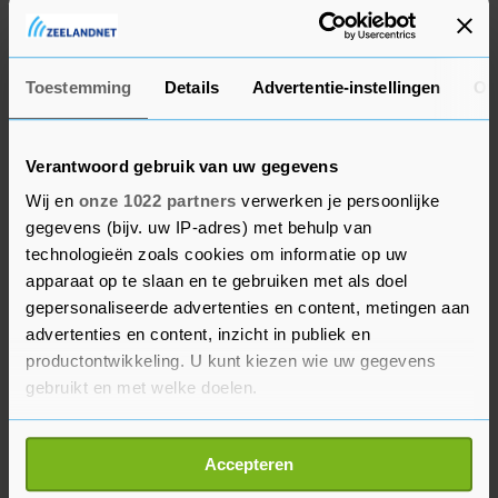
niet meer weg naar sloten of kanalen en komt
door de bodem naar boven. Daar is niets aan te
doen, want de waterschappen voeren al een
Toestemming
Details
Advertentie-instellingen
Ov
maximale hoeveelheid water af. Het enige wat
helpt is volgens de schappen een langere, droge
Verantwoord gebruik van uw gegevens
periode zonder regenbuien. Het water in
Wij en
onze 1022 partners
verwerken je persoonlijke
kruipruimtes zakt dan vanzelf weer weg.
gegevens (bijv. uw IP-adres) met behulp van
technologieën zoals cookies om informatie op uw
Rijkswaterstaat verwacht vanaf het weekeinde
apparaat op te slaan en te gebruiken met als doel
verhoogde waterstanden, waardoor
gepersonaliseerde advertenties en content, metingen aan
uiterwaarden, zomerkades en buitenpolders gaan
advertenties en content, inzicht in publiek en
onderlopen. Ook de rivierkades in onder meer
productontwikkeling. U kunt kiezen wie uw gegevens
Arnhem, Nijmegen en Tiel komen opnieuw onder
gebruikt en met welke doelen.
water te staan. De waterbeheerder denkt dinsdag
Als u het toestaat, willen we ook graag:
dat de hoogste waterstand net onder de 14 meter
Accepteren
Informatie verzamelen over uw geografische
boven NAP bij Lobith zal blijven. Ook op de Maas