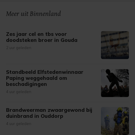
Meer uit Binnenland
Zes jaar cel en tbs voor
doodsteken broer in Gouda
2 uur geleden
Standbeeld Elfstedenwinnaar
Paping weggehaald om
beschadigingen
4 uur geleden
Brandweerman zwaargewond bij
duinbrand in Ouddorp
4 uur geleden