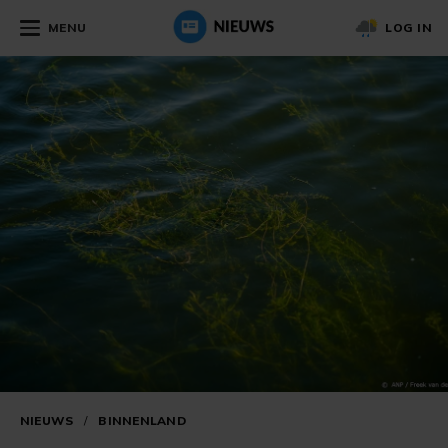
MENU
LOG IN
NIEUWS
/
BINNENLAND