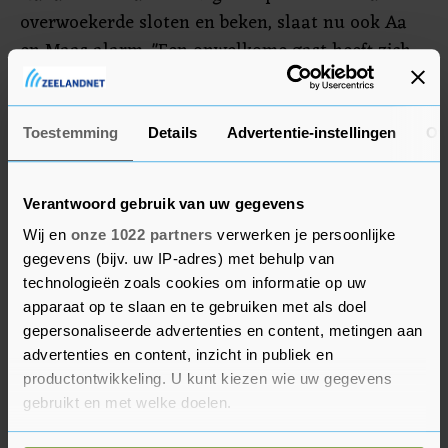
overwoekerde sloten en beken, slaat nu ook Aa
en Maas alarm. "Een onwelkome gast heeft zich
genesteld in ons hele werkgebied", aldus het
waterschap. Volgens Aa en Maas is er geen
universele oplossing voor de bestrijding van de
Toestemming
Details
Advertentie-instellingen
Ov
plant.
Verantwoord gebruik van uw gegevens
Begin deze week kwamen onderzoekers van het
Wij en
onze 1022 partners
verwerken je persoonlijke
IPBES, dat zich bezighoudt met biodiversiteit en
gegevens (bijv. uw IP-adres) met behulp van
ecosystemen, al met een alarmerende boodschap.
technologieën zoals cookies om informatie op uw
Invasieve exoten vormen volgens hen een
apparaat op te slaan en te gebruiken met als doel
aanzienlijke bedreiging voor het menselijk
gepersonaliseerde advertenties en content, metingen aan
welzijn en voedselzekerheid, omdat planten- en
advertenties en content, inzicht in publiek en
dierensoorten uitsterven vanwege de exoten.
productontwikkeling. U kunt kiezen wie uw gegevens
gebruikt en met welke doelen.
Volgens deskundigen zouden de problemen niet
zo groot zijn geweest als eerder was ingegrepen.