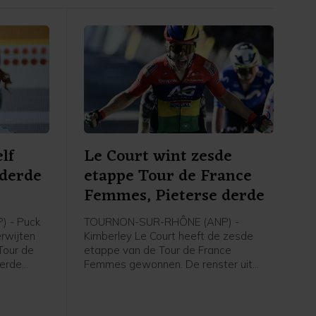
lf
Le Court wint zesde
 derde
etappe Tour de France
e
Femmes, Pieterse derde
 - Puck
TOURNON-SUR-RHÔNE (ANP) -
erwijten
Kimberley Le Court heeft de zesde
Tour de
etappe van de Tour de France
derde
Femmes gewonnen. De renster uit
rley Le
Mauritius van AG Insurance-Soudal
t zei de
was de beste in de heuvelachtige
agster na
etappe over 153,4 kilometer van