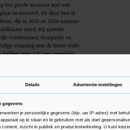
p het goede moment met een
plan en voorstel. En daar ben ik
dhout, die in 2013 en 2014 namens
ofdklasse werd. Hij speelde
rijk Griekenland, Hongarije en
eldige ervaring met de beste clubs
We hebben met AZC een geweldig
r meedoen voor de prijzen."
 Oranje nog te plaatsen voor de
olgend jaar in Tokio. Het
Details
Advertentie-instellingen
ernooi in Rotterdam is verplaatst
w gegevens
erwerken je persoonlijke gegevens (bijv. uw IP-adres) met behul
apparaat op te slaan en te gebruiken met als doel gepersonalise
 content, inzicht in publiek en productontwikkeling. U kunt kiez