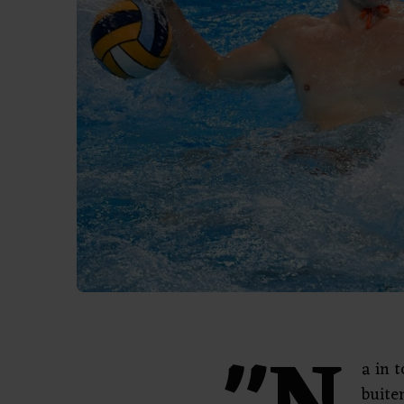
a in 
buite