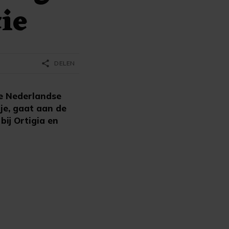
ie
share
DELEN
e Nederlandse
nje, gaat aan de
bij Ortigia en