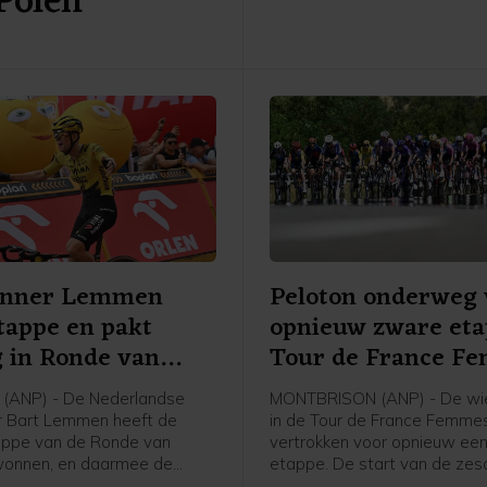
 Polen
afloop van de etappe tegen
enner Lemmen
Peloton onderweg 
tappe en pakt
opnieuw zware et
g in Ronde van
Tour de France F
(ANP) - De Nederlandse
MONTBRISON (ANP) - De wie
r Bart Lemmen heeft de
in de Tour de France Femmes
appe van de Ronde van
vertrokken voor opnieuw ee
wonnen, en daarmee de
etappe. De start van de ze
n het algemeen klassement
was in het bij Lyon gelegen