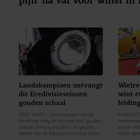
pijn' na val voor winst in
Landskampioen ontvangt
Wielr
dit Eredivisieseizoen
wint e
gouden schaal
leidin
Polen
ZEIST (ANP) - De kampioen van de
KARPACZ 
Eredivisie mag dit seizoen een gouden
wielrenne
schaal omhoog houden. De gouden
vierde et
versie van de kampioensschaal wordt
Polen ge
ter ere van het 70-jarig bestaan van
leiding i