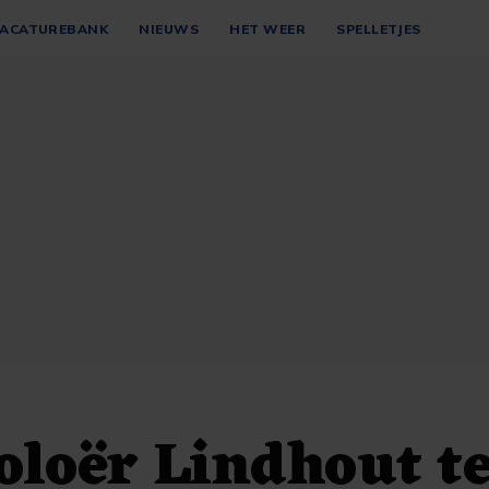
ACATUREBANK
NIEUWS
HET WEER
SPELLETJES
loër Lindhout t