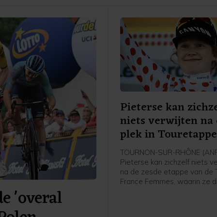
Pieterse kan zichze
niets verwijten na
plek in Touretapp
TOURNON-SUR-RHÔNE (ANP)
Pieterse kan zichzelf niets v
na de zesde etappe van de 
France Femmes, waarin ze 
 'overal
werd achter winnares Kimbe
Court en Cédrine Kerbaol. Da
Nederlandse bolletjestruidra