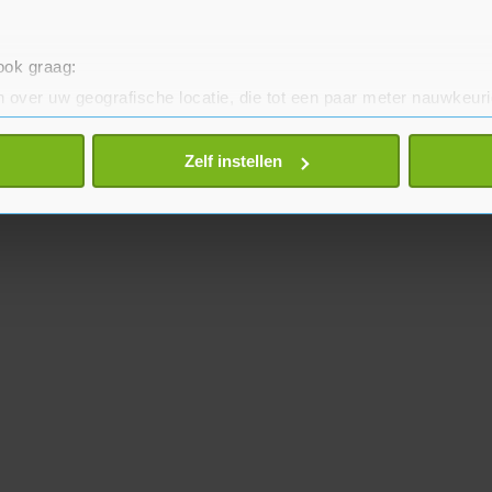
 ook graag:
 over uw geografische locatie, die tot een paar meter nauwkeuri
eren door het actief te scannen op specifieke eigenschappen (fing
onlijke gegevens worden verwerkt en stel uw voorkeuren in he
Zelf instellen
jzigen of intrekken in de Cookieverklaring.
te beter en wordt jouw bezoek makkelijker en persoonlijker. O
je gemaakte keuze altijd wijzigen of intrekken.