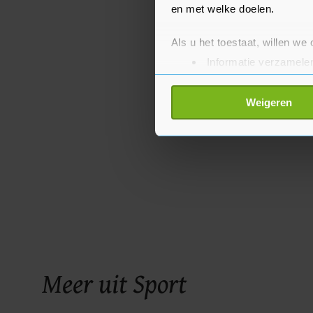
en met welke doelen.
Als u het toestaat, willen we
Informatie verzamelen
Uw apparaat identific
Lees meer over hoe uw perso
Weigeren
toestemming op elk moment wi
Met cookies werkt onze websi
ons cookiebeleid bekijken en 
Meer uit Sport