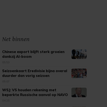
Net binnen
Chinese export blijft sterk groeien
dankzij AI-boom
05:53
Seizoenkaart Eredivisie bijna overal
duurder dan vorig seizoen
05:07
WSJ: VS houden rekening met
beperkte Russische aanval op NAVO
04:25