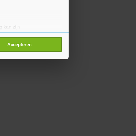
g kan zijn
erprinting)
t
detailgedeelte
in. U kunt uw
Accepteren
p onze cookiepagina kun je