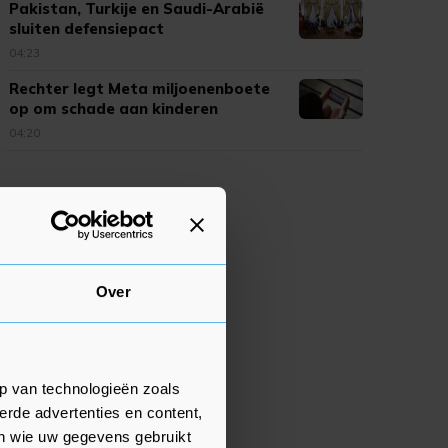
Pakistan, Turkije en Saudi-Arabië
sluiten defensiepact
04:23
Rechter legt Meta miljoenenboete
op om schade aan kinderen
04:20
Over
p van technologieën zoals
erde advertenties en content,
en wie uw gegevens gebruikt