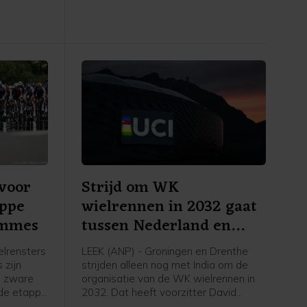
 de NOS.
Montbrison naar Tournon-sur-Rhône.
Cédrine Kerbaol uit Frankrijk werd
tweede, voor de Nederlandse
bolletjestruidraagster Puck Pieterse.
voor
Strijd om WK
appe
wielrennen in 2032 gaat
emmes
tussen Nederland en
India
lrensters
LEEK (ANP) - Groningen en Drenthe
 zijn
strijden alleen nog met India om de
n zware
organisatie van de WK wielrennen in
sde etappe
2032. Dat heeft voorzitter David
Lappartient van de internationale