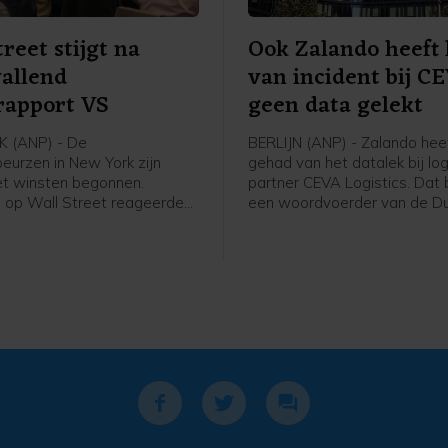
treet stijgt na
Ook Zalando heeft 
allend
van incident bij C
rapport VS
geen data gelekt
 (ANP) - De
BERLIJN (ANP) - Zalando heef
eurzen in New York zijn
gehad van het datalek bij log
et winsten begonnen.
partner CEVA Logistics. Dat 
 op Wall Street reageerden
een woordvoerder van de Du
nenrapport van de
webwinkel na vragen van he
se overheid. Uit dat rapport
Woensdag waarschuwden
er in juli 23.000 banen zijn
winkelketen de Bijenkorf en
 terwijl er een groei van
Bol al voor een datalek bij d
80.000 arbeidsplaatsen
logistieke partner. Daar kwa
acht. Daardoor kan de
ook Ajax bij. Zalando meldt 
se centrale bank
gegevens van zijn klanten ni
iger worden met het
het incident zijn getroffen.
van de rente.