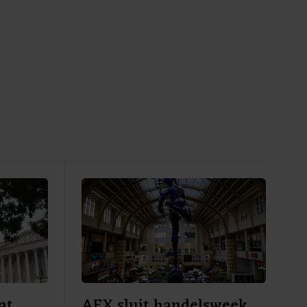
at
AEX sluit handelsweek