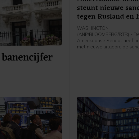
steunt nieuwe sanc
tegen Rusland en 
WASHINGTON
(ANP/BLOOMBERG/RTR) - D
Amerikaanse Senaat heeft 
met nieuwe uitgebreide sanc
 banencijfer
tegen Rusland en Iran. De w
ook nog door het Huis van
Afgevaardigden worden aa
voordat die definitief in werk
Die behandeling kan mogelij
maand al plaatsvinden.