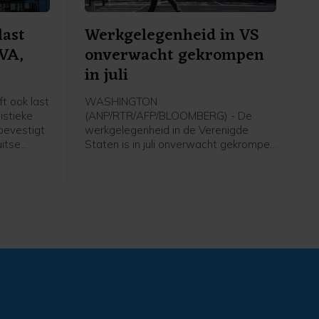
last
Werkgelegenheid in VS
EVA,
onverwacht gekrompen
in juli
t ook last
WASHINGTON
istieke
(ANP/RTR/AFP/BLOOMBERG) - De
bevestigt
werkgelegenheid in de Verenigde
itse
Staten is in juli onverwacht gekrompen
t ANP.
en het groeicijfer van juni is flink naar
beneden bijgesteld. Volgens de
 webshop
Amerikaanse overheid nam het aantal
e
arbeidsplaatsen vorige maand met
m later
23.000 af, terwijl economen juist op
dat
een toename van ongeveer 80.000
et door
banen hadden gerekend. In juni ging
het om een aanwas met 20.000
banen. Voor die maand werd eerder
een groei met 57.000 arbeidsplaatsen
gemeld.