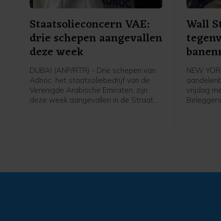
Staatsolieconcern VAE:
Wall S
drie schepen aangevallen
tegenv
deze week
banen
DUBAI (ANP/RTR) - Drie schepen van
NEW YORK
Adnoc, het staatsoliebedrijf van de
aandelenb
Verenigde Arabische Emiraten, zijn
vrijdag m
deze week aangevallen in de Straat
Beleggers
van Hormuz. Sinds het begin van de
op het ba
oorlog in het Midden-Oosten zijn
Amerikaan
volgens het bedrijf vijftien tankers van
bleek dat 
Adnoc aangevallen met raketten en
verdwenen,
drones, waarbij een dode is gevallen
ongeveer 
en twintig bemanningsleden gewond
werd verw
raakten.
Amerikaan
voorzicht
verhogen 