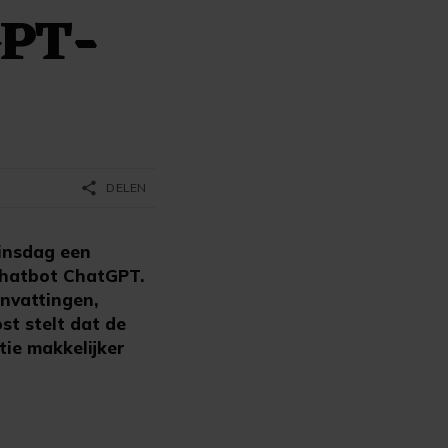
GPT-
share
DELEN
insdag een
chatbot ChatGPT.
nvattingen,
st stelt dat de
tie makkelijker