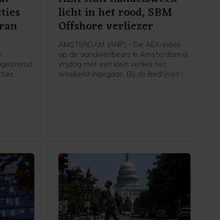
ties
licht in het rood, SBM
Iran
Offshore verliezer
AMSTERDAM (ANP) - De AEX-index
e
op de aandelenbeurs in Amsterdam is
ingestemd
vrijdag met een klein verlies het
ties
weekend ingegaan. Bij de bedrijven in
et moet
de hoofdgraadmeter was maritiem
oliedienstverlener SBM Offshore een
ngenomen
negatieve uitschieter, na een dag
ing treedt.
eerder nog uitblinker te zijn geweest
k volgende
door sterke cijfers en verwachtingen.
Verder ging de aandacht van
beleggers onder meer uit naar het
belangrijke Amerikaanse
banenrapport, dat veel zwakker uitviel
dan verwacht.