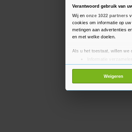
verslaggeving binnen h
Verantwoord gebruik van u
voort op onze toezeggin
Wij en
onze 1022 partners
v
en wanneer ons publiek d
cookies om informatie op uw 
Williams, hoofd wereldw
metingen aan advertenties en
Washington Post.
en met welke doelen.
Als u het toestaat, willen we
Informatie verzamelen
Uw apparaat identific
Lees meer over hoe uw perso
Weigeren
toestemming op elk moment wi
Met cookies werkt onze websi
ons cookiebeleid bekijken en 