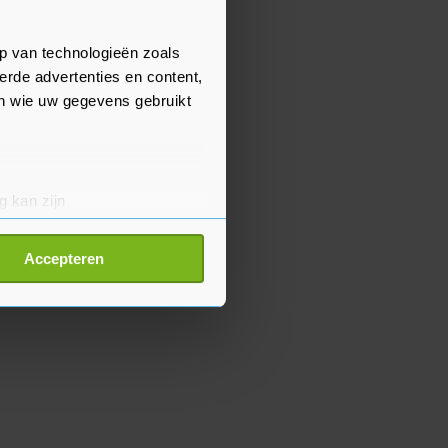
p van technologieën zoals
erde advertenties en content,
en wie uw gegevens gebruikt
g kan zijn
erprinting)
t
detailgedeelte
in. U kunt uw
Accepteren
p onze cookiepagina kun je