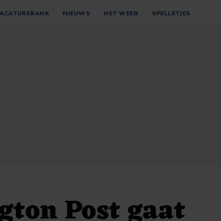
ACATUREBANK
NIEUWS
HET WEER
SPELLETJES
ton Post gaat