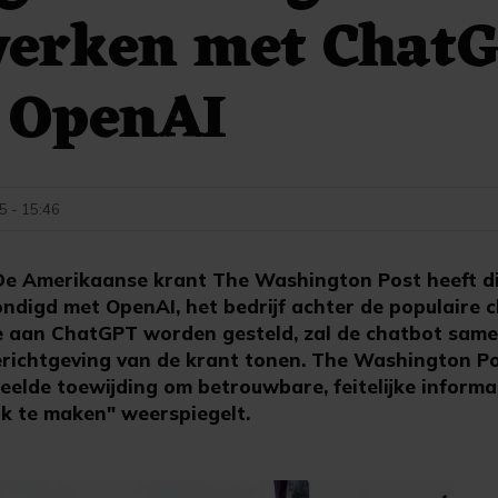
erken met Chat
 OpenAI
5 - 15:46
 Amerikaanse krant The Washington Post heeft d
digd met OpenAI, het bedrijf achter de populaire 
e aan ChatGPT worden gesteld, zal de chatbot same
berichtgeving van de krant tonen. The Washington Po
elde toewijding om betrouwbare, feitelijke informa
jk te maken" weerspiegelt.