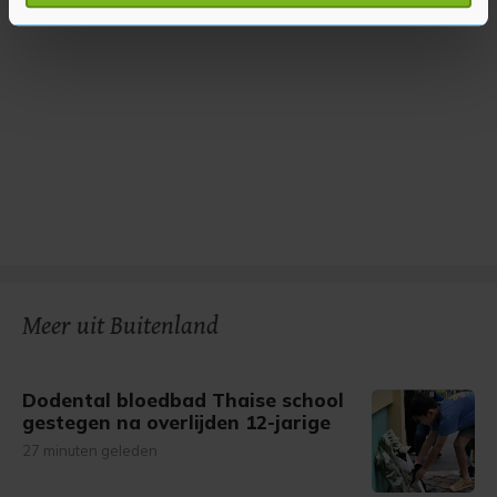
verwerkt en stel uw voorkeuren in het
detailgedeelte
in.
U kunt uw toestemming op elk moment wijzigen of
intrekken in de Cookieverklaring.
Met cookies werkt onze website beter en wordt jouw
bezoek makkelijker en persoonlijker. Op
onze cookiepagina kun je ons cookiebeleid bekijken en je
gemaakte keuze altijd wijzigen of intrekken.
Meer uit Buitenland
Dodental bloedbad Thaise school
gestegen na overlijden 12-jarige
27 minuten geleden