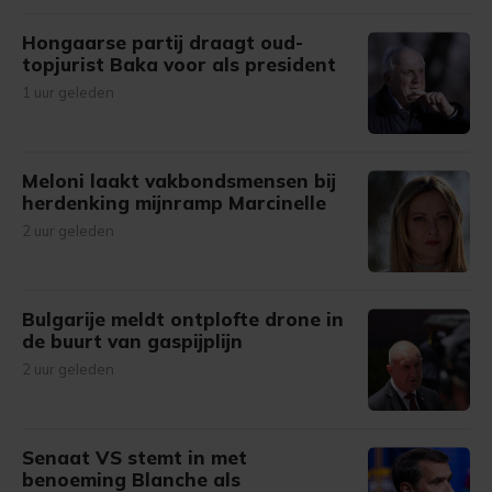
Hongaarse partij draagt oud-
topjurist Baka voor als president
1 uur geleden
Meloni laakt vakbondsmensen bij
herdenking mijnramp Marcinelle
2 uur geleden
Bulgarije meldt ontplofte drone in
de buurt van gaspijplijn
2 uur geleden
Senaat VS stemt in met
benoeming Blanche als