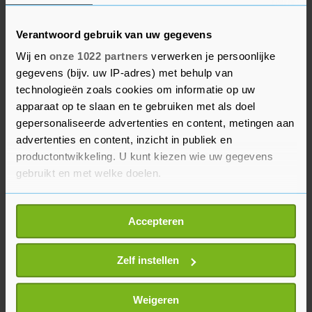
Het is niet bekend hoe groot het wapenarsenaal
van de Amerikanen is. Maar volgens
Verantwoord gebruik van uw gegevens
onderzoekers van het Small Arms Survey staat
Wij en
onze 1022 partners
verwerken je persoonlijke
de VS met 120,5 vuurwapens per honderd
gegevens (bijv. uw IP-adres) met behulp van
inwoners ver bovenaan de lijst van staten met
technologieën zoals cookies om informatie op uw
gewapende burgers (cijfers 2017). Op nummer
apparaat op te slaan en te gebruiken met als doel
twee staat Jemen met een schamele 52,8
gepersonaliseerde advertenties en content, metingen aan
advertenties en content, inzicht in publiek en
vuurwapens per honderd inwoners. In Jemen
productontwikkeling. U kunt kiezen wie uw gegevens
hebben burgers in beginsel het recht op het bezit
gebruikt en met welke doelen.
van "alle noodzakelijke" vuurwapens bestemd
voor zelfverdediging of jacht.
Als u het toestaat, willen we ook graag:
Accepteren
Informatie verzamelen over uw geografische
locatie, die tot een paar meter nauwkeurig kan zijn
Uw apparaat identificeren door het actief te
Zelf instellen
scannen op specifieke eigenschappen (fingerprinting)
Lees meer over hoe uw persoonlijke gegevens worden
Weigeren