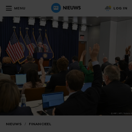
MENU
LOG IN
NIEUWS
/
FINANCIEEL