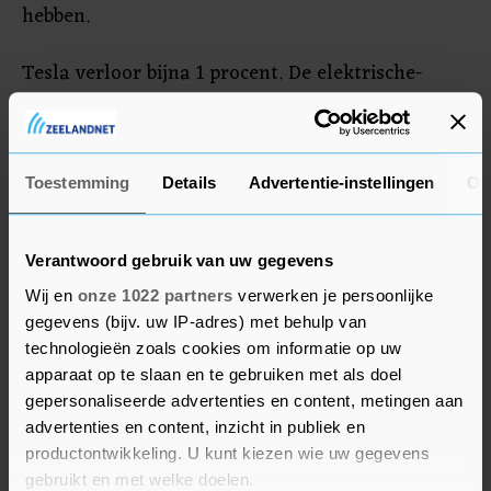
hebben.
Tesla verloor bijna 1 procent. De elektrische-
autofabrikant roept meer dan 46.000
Cybertrucks terug in de VS. Een onderdeel van de
buitenkant van de auto's kan tijdens het rijden
Toestemming
Details
Advertentie-instellingen
Ov
loslaten. Tesla zegt het paneel gratis te
vervangen. Vorig jaar heeft Tesla de Cybertruck
al zeker zes keer teruggeroepen.
Verantwoord gebruik van uw gegevens
Wij en
onze 1022 partners
verwerken je persoonlijke
gegevens (bijv. uw IP-adres) met behulp van
Five Below en Nike
technologieën zoals cookies om informatie op uw
Five Below werd 5 procent meer waard, na goed
apparaat op te slaan en te gebruiken met als doel
ontvangen kwartaalresultaten en vooruitzichten
gepersonaliseerde advertenties en content, metingen aan
van de discountketen. Darden Restaurants steeg
advertenties en content, inzicht in publiek en
productontwikkeling. U kunt kiezen wie uw gegevens
6,8 procent. De eigenaar van restaurantketens
gebruikt en met welke doelen.