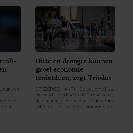
tall-
Hitte en droogte kunnen
 en
groei economie
tenietdoen, zegt Triodos
pman van
DRIEBERGEN (ANP) - De extreme hitte
en langdurige droogte in Europa kan
een reeks
de economie hard raken. Triodos Bank
worden
schat dat het extreme zomerweer er
n
zelfs voor kan zorgen dat de eerder
ideren,
voorspelde economische groei voor
dag
dit jaar volledig teniet wordt gedaan.
het Duitse