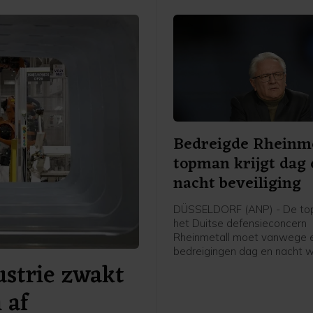
Bedreigde Rheinme
topman krijgt dag
nacht beveiliging
DÜSSELDORF (ANP) - De to
het Duitse defensieconcern
Rheinmetall moet vanwege 
bedreigingen dag en nacht 
ustrie zwakt
beveiligd. Toch weigert Armi
Papperger zich te laten intim
 af
heeft hij gezegd in een zon
gepubliceerd interview met 