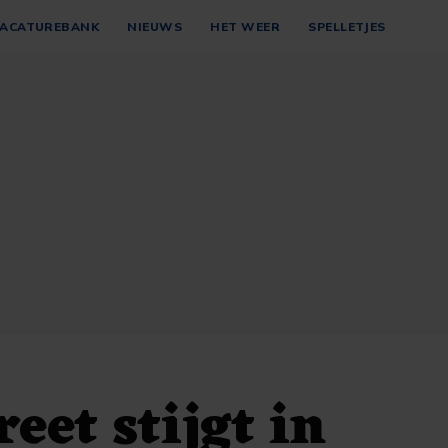
ACATUREBANK
NIEUWS
HET WEER
SPELLETJES
eet stijgt in