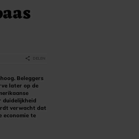
baas
share
DELEN
mhoog. Beleggers
ve later op de
Amerikaanse
 duidelijkheid
ordt verwacht dat
de economie te