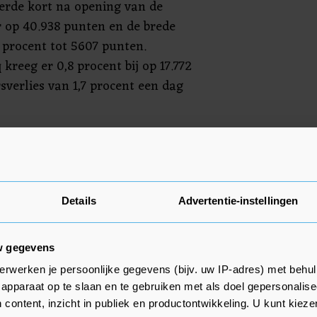
erde kort na opening van de
 op 40.938 punten en de brede
 procent tot 5607 punten.
reeg er 0,8 procent bij op 17.772
sverlies van 1,7 procent een dag
 in de vroege handel bijna 2
nde auto's gespecialiseerde bedrijf
Details
Advertentie-instellingen
t GM heeft een meerjarige
ienst Uber gesloten voor de
w gegevens
vanaf volgend jaar. Uber noteerde
erwerken je persoonlijke gegevens (bijv. uw IP-adres) met behul
apparaat op te slaan en te gebruiken met als doel gepersonalise
 content, inzicht in publiek en productontwikkeling. U kunt kiez