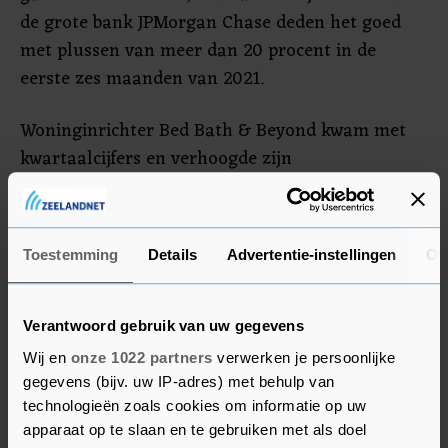
de grote bank JPMorgan Chase deden het goed
met plussen van meer dan 20 procent in de
eerste zes maanden van 2021.
Woninginrichter Bed Bath & Beyond kwam met
kwartaalcijfers en verhoogde zijn
omzetverwachting voor het gehele boekjaar. Dat
werd beloond met een winst van 11 procent.
Andere bedrijven met kwartaalresultaten waren
Toestemming
Details
Advertentie-instellingen
Ov
drank- en bierconcern Constellation Brands (plus
2,1 procent) en levensmiddelenproducent General
Mills (plus 0,6 procent).
Verantwoord gebruik van uw gegevens
Wij en
onze 1022 partners
verwerken je persoonlijke
gegevens (bijv. uw IP-adres) met behulp van
Virgin Galactic
technologieën zoals cookies om informatie op uw
Ruimtevaartonderneming Virgin Galactic verloor
apparaat op te slaan en te gebruiken met als doel