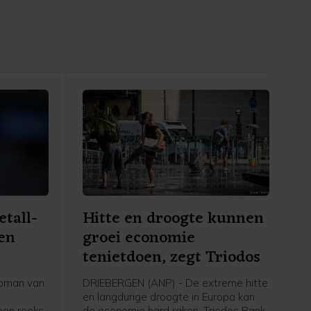
tall-
Hitte en droogte kunnen
 en
groei economie
tenietdoen, zegt Triodos
pman van
DRIEBERGEN (ANP) - De extreme hitte
en langdurige droogte in Europa kan
een reeks
de economie hard raken. Triodos Bank