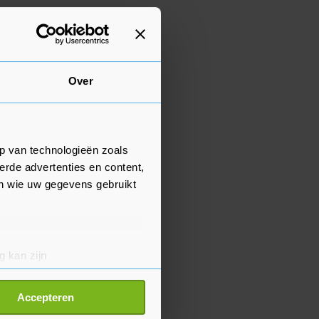
Over
p van technologieën zoals
erde advertenties en content,
en wie uw gegevens gebruikt
g kan zijn
erprinting)
t
detailgedeelte
in. U kunt uw
Accepteren