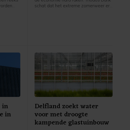
worden
schat dat het extreme zomerweer er
n
zelfs voor kan zorgen dat de eerder
ideren,
voorspelde economische groei voor
dag
dit jaar volledig teniet wordt gedaan.
het Duitse
oet nu
 druk niet
eze
 in
Delfland zoekt water
e in
voor met droogte
kampende glastuinbouw