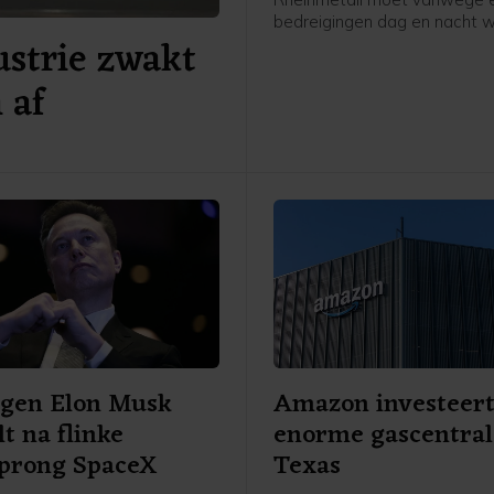
bedreigingen dag en nacht 
ustrie zwakt
beveiligd. Toch weigert Armi
Papperger zich te laten intim
 af
heeft hij gezegd in een zon
gepubliceerd interview met 
persbureau dpa. "Dit werk m
eenmaal gebeuren, en wie de
aankan, hoort niet thuis in d
functie."
gen Elon Musk
Amazon investeert
lt na flinke
enorme gascentral
sprong SpaceX
Texas