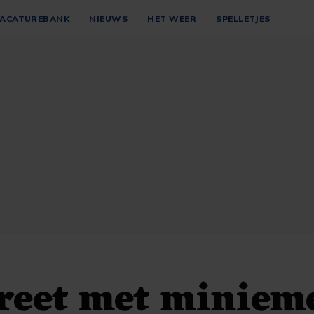
ACATUREBANK
NIEUWS
HET WEER
SPELLETJES
treet met miniem