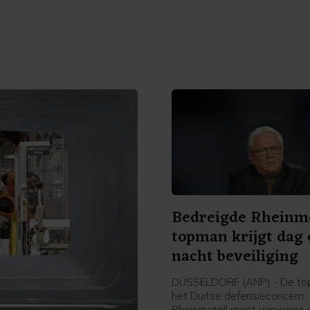
Bedreigde Rheinme
topman krijgt dag
nacht beveiliging
DÜSSELDORF (ANP) - De to
het Duitse defensieconcern
Rheinmetall moet vanwege 