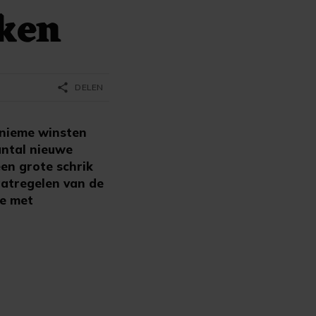
kken
share
DELEN
inieme winsten
antal nieuwe
en grote schrik
aatregelen van de
ie met