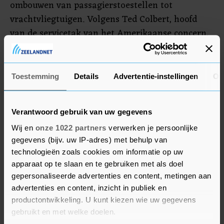
ombouwen van passagierstoestellen tot
vrachtvliegtuigen. Volgens Ted Colbert, hoofd
van de servicetak van het Amerikaanse concern,
is de capaciteit op dit vlak sinds het begin van de
pandemie bijna verdubbeld.
Toestemming
Details
Advertentie-instellingen
Ov
Winst
Tesla won 3,9 procent. Elon Musk, topman van
Verantwoord gebruik van uw gegevens
Tesla, zou vorig jaar november in totaal meer
Wij en
onze 1022 partners
verwerken je persoonlijke
dan 5 miljoen aandelen van 's werelds meest
gegevens (bijv. uw IP-adres) met behulp van
technologieën zoals cookies om informatie op uw
waardevolle autofabrikant hebben gedoneerd aan
apparaat op te slaan en te gebruiken met als doel
een goed doel. De donatie was 5,7 miljard dollar
gepersonaliseerde advertenties en content, metingen aan
of omgerekend ruim 5 miljard euro waard.
advertenties en content, inzicht in publiek en
Volgens kenners zou de schenking van de Tesla-
productontwikkeling. U kunt kiezen wie uw gegevens
aandelen een enorm belastingvoordeel opleveren
gebruikt en met welke doelen.