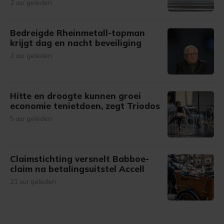
2 uur geleden
Bedreigde Rheinmetall-topman
krijgt dag en nacht beveiliging
3 uur geleden
Hitte en droogte kunnen groei
economie tenietdoen, zegt Triodos
5 uur geleden
Claimstichting versnelt Babboe-
claim na betalingsuitstel Accell
21 uur geleden