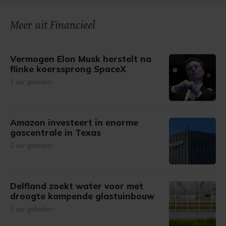
onze cookiepagina kun je ons cookiebeleid bekijken en je
Meer uit Financieel
gemaakte keuze altijd wijzigen of intrekken.
Vermogen Elon Musk herstelt na
flinke koerssprong SpaceX
1 uur geleden
Amazon investeert in enorme
gascentrale in Texas
2 uur geleden
Delfland zoekt water voor met
droogte kampende glastuinbouw
3 uur geleden