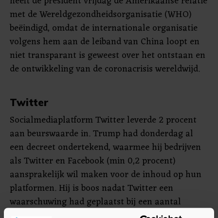
heeft de president vrijdag de Amerikaanse relatie
met de Wereldgezondheidsorganisatie (WHO)
beëindigd, omdat de internationale organisatie
volgens hem aan de leiband van China loopt en
niet transparant is geweest over het ontstaan en
de ontwikkeling van de coronacrisis wereldwijd.
Twitter
Socialmediaplatform Twitter leverde 2 procent
aan beurswaarde in. Trump had donderdag al
een decreet ondertekend, waarmee hij bedrijven
als Twitter en Facebook (min 0,2 procent)
aansprakelijk wil maken voor de inhoud op hun
platformen. Hij is boos nadat Twitter een
waarschuwing had geplaatst bij een aantal
berichten die hij uitstuurde. Trump vindt dat het