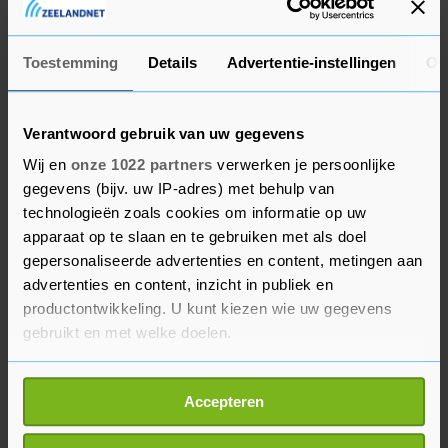
bedrijf daarmee politieke keuzes maakt.
Toestemming
Details
Advertentie-instellingen
Ov
Aan het kwartaalcijferfront waren de
schijnwerpers gericht op onder meer
groothandelaar Costco Wholesale en
Verantwoord gebruik van uw gegevens
softwareconcern Salesforce. Zij verloren tot ruim
Wij en
onze 1022 partners
verwerken je persoonlijke
3 procent. Computerfabrikant Dell Technologies
gegevens (bijv. uw IP-adres) met behulp van
profiteerde juist van de vraag naar computers
technologieën zoals cookies om informatie op uw
voor mensen die thuis werken, waardoor meer
apparaat op te slaan en te gebruiken met als doel
gepersonaliseerde advertenties en content, metingen aan
pc's en laptops werden verkocht. Het aandeel
advertenties en content, inzicht in publiek en
won bijna 9 procent.
productontwikkeling. U kunt kiezen wie uw gegevens
gebruikt en met welke doelen.
De euro was 1,1101 dollar waard, tegen 1,1114
dollar bij het sluiten van de Europese beurzen
Als u het toestaat, willen we ook graag:
eerder op de dag. Een vat Amerikaanse olie
Accepteren
Informatie verzamelen over uw geografische
kostte 5 procent meer op 35,40 dollar. Brentolie
locatie, die tot een paar meter nauwkeurig kan zijn