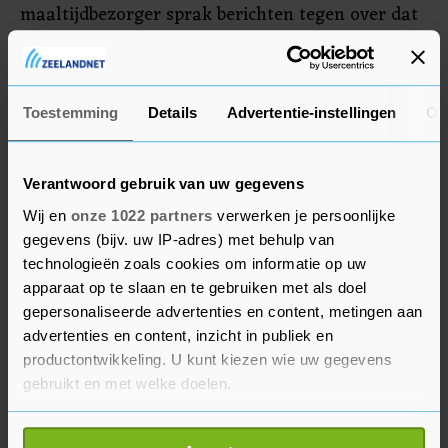
maaltijdbezorger sprak berichten tegen over dat
het zichzelf in de etalage zou hebben gezet en
daalde 6 procent. Die geruchten zorgden eerder
voor een fikse koerssprong voor het bedrijf.
Toestemming
Details
Advertentie-instellingen
Ov
Apple
Verantwoord gebruik van uw gegevens
Fitbit en Garmin worden op verzoek van Philips
Wij en
onze 1022 partners
verwerken je persoonlijke
onderzocht door de Amerikaanse International
gegevens (bijv. uw IP-adres) met behulp van
Trade Commission. Ze zouden patenten van het
technologieën zoals cookies om informatie op uw
Nederlandse bedrijf hebben geschonden. Fitbit
apparaat op te slaan en te gebruiken met als doel
daalde 1,2 procent, Garmin leverde 0,9 procent in.
gepersonaliseerde advertenties en content, metingen aan
advertenties en content, inzicht in publiek en
Analisten hadden verder positieve woorden over
productontwikkeling. U kunt kiezen wie uw gegevens
voor automaker Tesla (min 0,7 procent) en
gebruikt en met welke doelen.
techreus Apple (plus 0,2 procent).
Als u het toestaat, willen we ook graag: