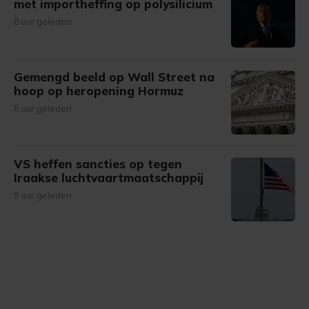
met importheffing op polysilicium
8 uur geleden
Gemengd beeld op Wall Street na
hoop op heropening Hormuz
8 uur geleden
VS heffen sancties op tegen
Iraakse luchtvaartmaatschappij
9 uur geleden