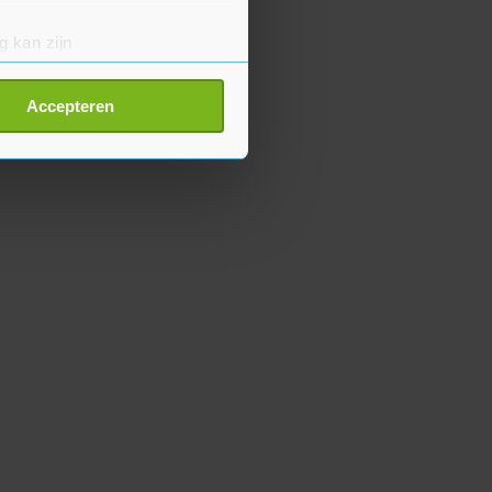
g kan zijn
erprinting)
t
detailgedeelte
in. U kunt uw
Accepteren
p onze cookiepagina kun je