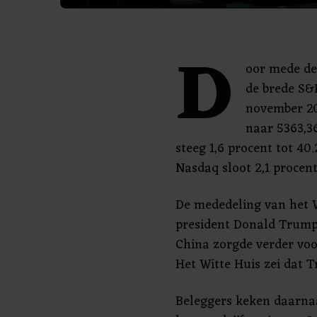
D
oor mede de
de brede S&
november 20
naar 5363,3
steeg 1,6 procent tot 4
Nasdaq sloot 2,1 procent
De mededeling van het 
president Donald Trump
China zorgde verder voo
Het Witte Huis zei dat T
Beleggers keken daarnaa