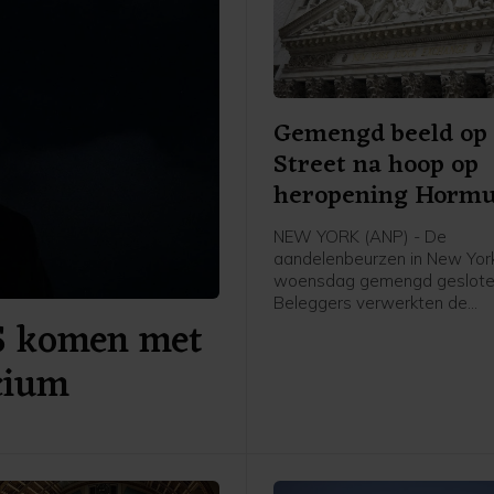
Gemengd beeld op 
Street na hoop op
heropening Horm
NEW YORK (ANP) - De
aandelenbeurzen in New York
woensdag gemengd geslote
Beleggers verwerkten de
S komen met
kwartaalresultaten van ond
SpaceX en Walt Disney. Daa
icium
hun hoop op een heropening
Straat van Hormuz toegeno