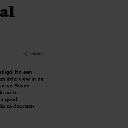
al
share
DELEN
ndigd. Na een
en interview in de
serve, Susan
rkten te
en goed
gde ze daaraan