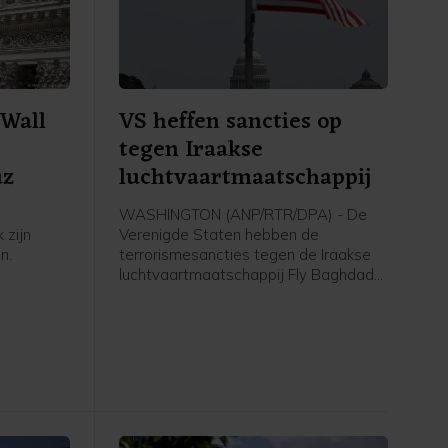
Wall
VS heffen sancties op
tegen Iraakse
uz
luchtvaartmaatschappij
WASHINGTON (ANP/RTR/DPA) - De
 zijn
Verenigde Staten hebben de
n.
terrorismesancties tegen de Iraakse
luchtvaartmaatschappij Fly Baghdad
er meer
opgeheven. Die werden in 2024
rnaast is
opgelegd vanwege banden met de
 van de
Iraanse Revolutionaire Garde. Het
men.
Amerikaanse ministerie van Financiën
meldt woensdag dat Fly Baghdad van
de sanctielijst is gehaald.