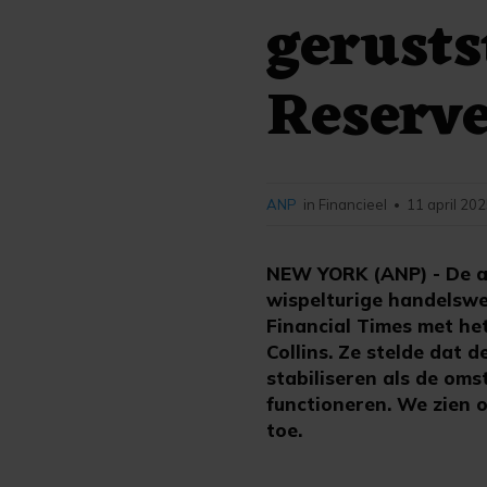
gerusts
Reserv
ANP
in Financieel
11 april 202
•
NEW YORK (ANP) - De aa
wispelturige handelswe
Financial Times met he
Collins. Ze stelde dat 
stabiliseren als de om
functioneren. We zien 
toe.