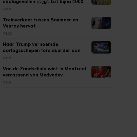
ebolagevallen stijgt tot bijna 4000
04:30
Treinverkeer tussen Boxmeer en
Venray hervat
04:29
Naar Trump vernoemde
oorlogsschepen fors duurder dan
verwacht
04:29
Van de Zandschulp wint in Montreal
verrassend van Medvedev
03:36