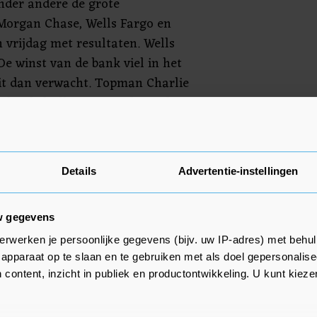
Onder andere de grote
organ Chase, Wells Fargo en
vrijdag met resultaten. Wells
De winst van de bank viel in het
it dan verwacht. Topman Charlie
dat de heffingen van de VS de
en te vertragen.
procent. De grootste bank van de
Details
Advertentie-instellingen
e afgelopen kwartaal meer omzet
 Topman Jamie Dimon zei wel
e" te voorzien voor de
w gegevens
 Dimon waarschuwde woensdag
erwerken je persoonlijke gegevens (bijv. uw IP-adres) met behul
Amerikaanse tariefbeleid
apparaat op te slaan en te gebruiken met als doel gepersonalise
 content, inzicht in publiek en productontwikkeling. U kunt kiez
 tot een recessie in de grootste
ump besloot kort daarna de