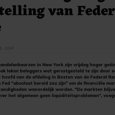
telling van Feder
e
5 - 22:47
ndelenbeurzen in New York zijn vrijdag hoger geëi
ek leken beleggers wat gerustgesteld te zijn door e
t hoofd van de afdeling in Boston van de Federal Re
de Fed "absoluut bereid zou zijn" om de financiële ma
standigheden wanordelijk worden. "De markten blijv
over het algemeen geen liquiditeitsproblemen", voe