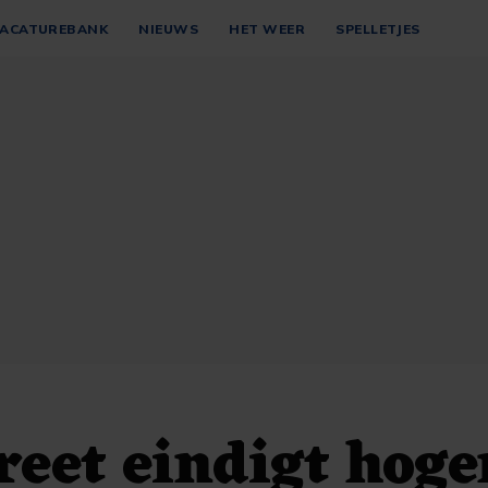
ACATUREBANK
NIEUWS
HET WEER
SPELLETJES
reet eindigt hoge