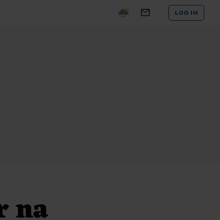
LOG IN
r na