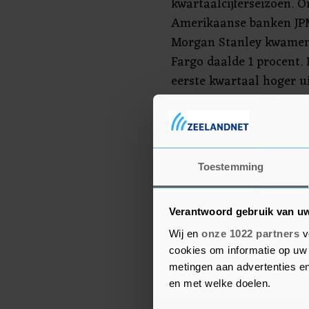
kwartaalcijferseizoen. 
Amerikaanse banken JPM
Morgan Stanley kwamen 
Fargo daalde 1 procent. 
eerste kwartaal hoger u
Scharf waarschuwde wel 
economische groei dreig
JPMorgan Chase steeg 4 
Toestemming
Verenigde Staten boekt
en winst dan verwacht.
"aanzienlijke turbulenti
Verantwoord gebruik van u
Amerikaanse economie.
Wij en
onze 1022 partners
v
nog dat het agressieve 
cookies om informatie op uw 
metingen aan advertenties en
waarschijnlijk zal leiden
en met welke doelen.
economie ter wereld. Tr