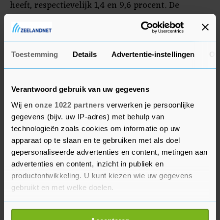
heeft, respectievelijk 1,4 en 9,6 procent. De
farmaceuten hebben goedkeuring aangevraagd
bij de Amerikaanse geneesmiddelenautoriteit
FDA voor hun vaccin tegen Covid-19.
Toestemming
Details
Advertentie-instellingen
Ov
Branchegenoot Moderna, dat een vergelijkbaar
vaccin ontwikkelt, won ruim 5 procent aan
beurswaarde.
Verantwoord gebruik van uw gegevens
Wij en
onze 1022 partners
verwerken je persoonlijke
gegevens (bijv. uw IP-adres) met behulp van
McAfee
technologieën zoals cookies om informatie op uw
Softwarebeveiliger McAfee kwam voor het eerst
apparaat op te slaan en te gebruiken met als doel
sinds hij weer terugkeerde op de beurs met een
gepersonaliseerde advertenties en content, metingen aan
kwartaalupdate en verloor 3,4 procent. Foot
advertenties en content, inzicht in publiek en
productontwikkeling. U kunt kiezen wie uw gegevens
Locker kon beleggers ook niet overtuigen met de
gebruikt en met welke doelen.
nieuwste kwartaalcijfers en verloor 5 procent.
Als u het toestaat, willen we ook graag: