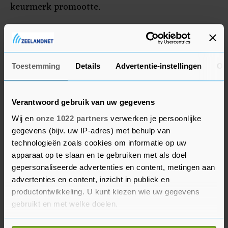
keurmerk promootte.
De supermarktketens waarvan Wakker Dier de
aanbiedingen volgt zijn Albert Heijn, Aldi, Coop,
Deen, DekaMarkt, Dirk, Hoogvliet, Jumbo, Lidl,
Toestemming
Details
Advertentie-instellingen
Ov
Plus en Vomar.
Verantwoord gebruik van uw gegevens
Wij en
onze 1022 partners
verwerken je persoonlijke
gegevens (bijv. uw IP-adres) met behulp van
technologieën zoals cookies om informatie op uw
apparaat op te slaan en te gebruiken met als doel
gepersonaliseerde advertenties en content, metingen aan
advertenties en content, inzicht in publiek en
productontwikkeling. U kunt kiezen wie uw gegevens
gebruikt en met welke doelen.