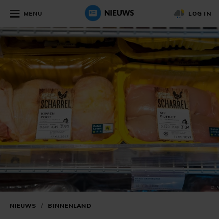
MENU
LOG IN
NIEUWS
/
BINNENLAND