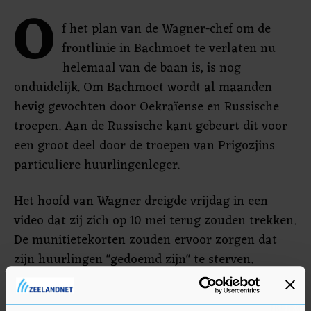
O
f het plan van de Wagner-chef om de
frontlinie in Bachmoet te verlaten nu
helemaal van de baan is, is nog
onduidelijk. Om Bachmoet wordt al maanden
hevig gevochten door Oekraïense en Russische
troepen. Aan de Russische kant gebeurt dit voor
een groot deel door de troepen van Prigozjins
particuliere huurlingenleger.
Het hoofd van Wagner dreigde vrijdag in een
video dat zij zich op 10 mei terug zouden trekken.
De munitietekorten zouden ervoor zorgen dat
zijn huurlingen "gedoemd zijn" te sterven.