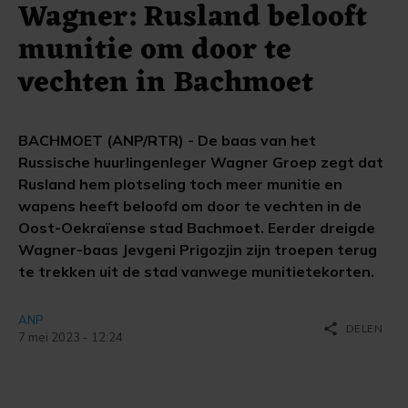
Wagner: Rusland belooft
munitie om door te
vechten in Bachmoet
BACHMOET (ANP/RTR) - De baas van het
Russische huurlingenleger Wagner Groep zegt dat
Rusland hem plotseling toch meer munitie en
wapens heeft beloofd om door te vechten in de
Oost-Oekraïense stad Bachmoet. Eerder dreigde
Wagner-baas Jevgeni Prigozjin zijn troepen terug
te trekken uit de stad vanwege munitietekorten.
ANP
share
DELEN
7 mei 2023 - 12:24