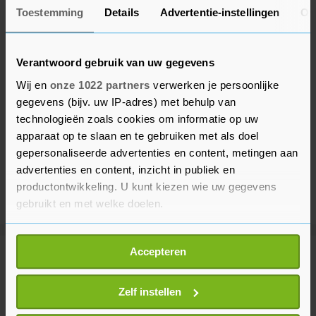
Toestemming
Details
Advertentie-instellingen
Ov
Verantwoord gebruik van uw gegevens
Wij en
onze 1022 partners
verwerken je persoonlijke
gegevens (bijv. uw IP-adres) met behulp van
technologieën zoals cookies om informatie op uw
apparaat op te slaan en te gebruiken met als doel
gepersonaliseerde advertenties en content, metingen aan
advertenties en content, inzicht in publiek en
productontwikkeling. U kunt kiezen wie uw gegevens
gebruikt en met welke doelen.
Als u het toestaat, willen we ook graag:
Accepteren
Informatie verzamelen over uw geografische
Meer uit Buitenland
locatie, die tot een paar meter nauwkeurig kan zijn
Uw apparaat identificeren door het actief te
Zelf instellen
scannen op specifieke eigenschappen (fingerprinting)
Vliegverkeer Sicilië opnieuw