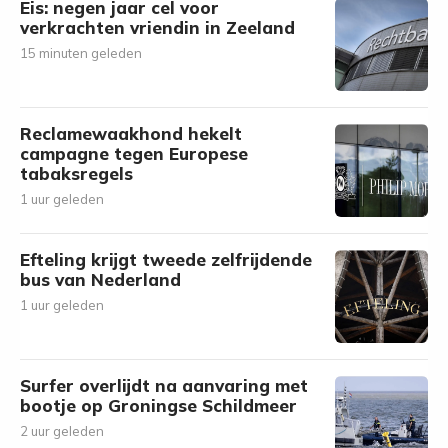
Eis: negen jaar cel voor
verkrachten vriendin in Zeeland
15 minuten geleden
Reclamewaakhond hekelt
campagne tegen Europese
tabaksregels
1 uur geleden
Efteling krijgt tweede zelfrijdende
bus van Nederland
1 uur geleden
Surfer overlijdt na aanvaring met
bootje op Groningse Schildmeer
2 uur geleden