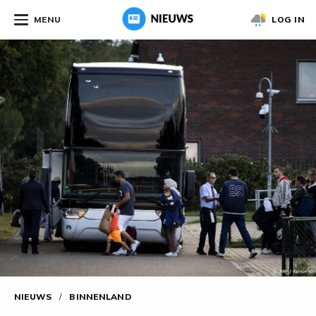
MENU
LOG IN
NIEUWS
/
BINNENLAND