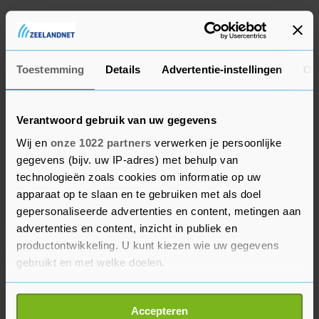
Volgens de peiling van De Hond vindt 60 procent
van de kiezers dat Dijkhoff zijn reeds ontvangen
wachtgeld toch nog moet terugstorten.
Toestemming
Details
Advertentie-instellingen
Ov
Verantwoord gebruik van uw gegevens
Wij en
onze 1022 partners
verwerken je persoonlijke
gegevens (bijv. uw IP-adres) met behulp van
technologieën zoals cookies om informatie op uw
apparaat op te slaan en te gebruiken met als doel
gepersonaliseerde advertenties en content, metingen aan
advertenties en content, inzicht in publiek en
productontwikkeling. U kunt kiezen wie uw gegevens
gebruikt en met welke doelen.
Als u het toestaat, willen we ook graag:
Accepteren
Informatie verzamelen over uw geografische