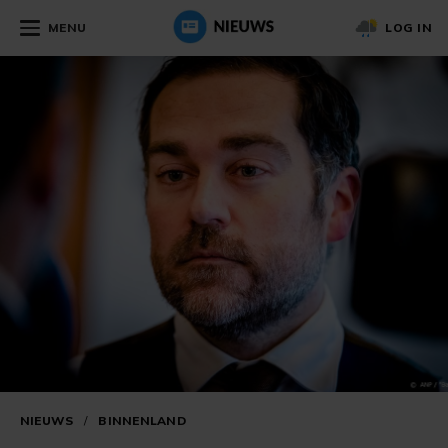
MENU
LOG IN
NIEUWS
/
BINNENLAND