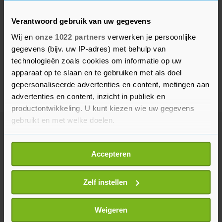
Verantwoord gebruik van uw gegevens
Wij en
onze 1022 partners
verwerken je persoonlijke
gegevens (bijv. uw IP-adres) met behulp van
technologieën zoals cookies om informatie op uw
apparaat op te slaan en te gebruiken met als doel
gepersonaliseerde advertenties en content, metingen aan
advertenties en content, inzicht in publiek en
productontwikkeling. U kunt kiezen wie uw gegevens
gebruikt en met welke doelen.
Meer uit Buitenland
Als u het toestaat, willen we ook graag:
Accepteren
Informatie verzamelen over uw geografische
locatie, die tot een paar meter nauwkeurig kan zijn
Vliegverkeer Sicilië opnieuw
verstoord door vulkaan Etna
Uw apparaat identificeren door het actief te
Zelf instellen
scannen op specifieke eigenschappen (fingerprinting)
20 minuten geleden
Lees meer over hoe uw persoonlijke gegevens worden
Weigeren
verwerkt en stel uw voorkeuren in het
detailgedeelte
in.