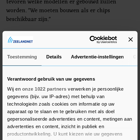
tevoren welke modellen er gebouwd zullen
worden. "We moeten bouwen als er chips
beschikbaar zijn."
Niet alleen VW, maar ook andere automakers
hebben al verschillende fabrieken tijdelijk moeten
stilleggen. Zoals het er nu naar uitziet houden de
Toestemming
Details
Advertentie-instellingen
Ov
chiptekorten tot in de tweede helft van dit jaar
aan. Dat kan autofabrikanten dit jaar miljarden
euro's aan misgelopen verkopen kosten.
Verantwoord gebruik van uw gegevens
Wij en
onze 1022 partners
verwerken je persoonlijke
gegevens (bijv. uw IP-adres) met behulp van
technologieën zoals cookies om informatie op uw
apparaat op te slaan en te gebruiken met als doel
gepersonaliseerde advertenties en content, metingen aan
advertenties en content, inzicht in publiek en
productontwikkeling. U kunt kiezen wie uw gegevens