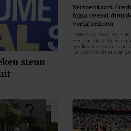
Seizoenkaart Eredi
bijna overal duurd
vorig seizoen
DEN HAAG (ANP) - Bijna alle
Eredivisieclubs hebben de pr
goedkoopste seizoenkaart v
De kaart kost dit seizoen g
eken steun
266 euro, iets meer dan vorig
blijkt uit een analyse van he
uit
basis van een rondvraag lang
clubs.