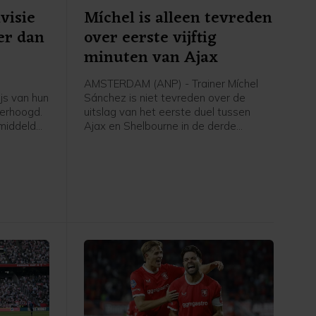
visie
Míchel is alleen tevreden
er dan
over eerste vijftig
minuten van Ajax
AMSTERDAM (ANP) - Trainer Míchel
ijs van hun
Sánchez is niet tevreden over de
erhoogd.
uitslag van het eerste duel tussen
emiddeld
Ajax en Shelbourne in de derde
 jaar. Dat
voorronde van de Conference League.
t ANP op
"Het resultaat had beter gekund", zei
s alle
hij na een thuiszege van 3-1. "We
hebben vijftig minuten veel kansen
gecreëerd. In het laatste halfuur lieten
we onze tegenstander ademen in
balbezit en lieten we ze nog scoren na
een counter. Dat was niet goed."