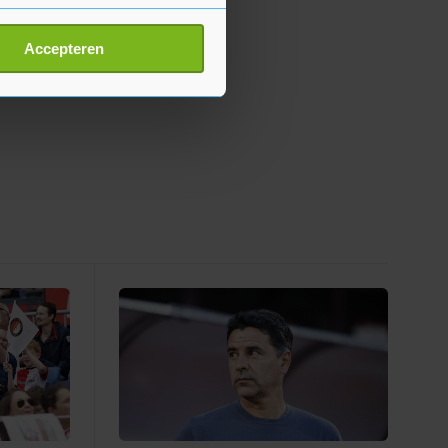
erprinting)
t
detailgedeelte
in. U kunt uw
Accepteren
p onze cookiepagina kun je