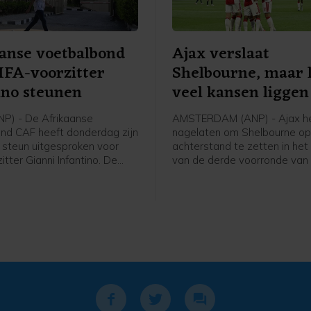
anse voetbalbond
Ajax verslaat
 FIFA-voorzitter
Shelbourne, maar 
ino steunen
veel kansen liggen
P) - De Afrikaanse
AMSTERDAM (ANP) - Ajax h
nd CAF heeft donderdag zijn
nagelaten om Shelbourne op
 steun uitgesproken voor
achterstand te zetten in het
itter Gianni Infantino. De
van de derde voorronde van
n Infantino ligt onder vuur
Conference League. De club 
inmiddels ingetrokken,
Amsterdam was veel sterke
ngsplan rond het WK voetbal.
bezoekers uit Ierland dan de
overwinning doet vermoeden