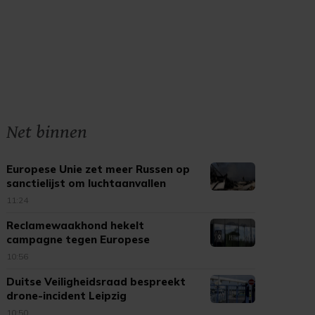
Net binnen
Europese Unie zet meer Russen op
sanctielijst om luchtaanvallen
11:24
Reclamewaakhond hekelt
campagne tegen Europese
tabaksregels
10:56
Duitse Veiligheidsraad bespreekt
drone-incident Leipzig
10:50