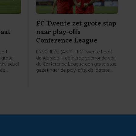
FC Twente zet grote stap
laat
naar play-offs
Conference League
eeft
ENSCHEDE (ANP) - FC Twente heeft
 grote
donderdag in de derde voorronde van
 thuisduel
de Conference League een grote stap
 de
gezet naar de play-offs, de laatste
uit
kwalificatieronde voor het
r dan de
hoofdtoernooi. In Enschede werd met
6-0 gewonnen van FC DAC 1904 uit
 (3-1).
Slowakije.