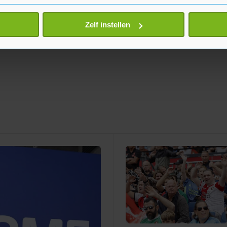
eren door het actief te scannen op specifieke eigenschappen (fing
onlijke gegevens worden verwerkt en stel uw voorkeuren in he
Zelf instellen
jzigen of intrekken in de Cookieverklaring.
te beter en wordt jouw bezoek makkelijker en persoonlijker. O
je gemaakte keuze altijd wijzigen of intrekken.