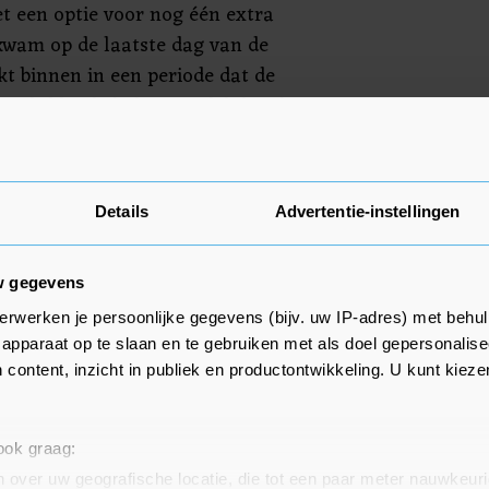
t een optie voor nog één extra
 kwam op de laatste dag van de
t binnen in een periode dat de
 Gelukkig heb ik uiteindelijk ook
jdragen en hebben we ons
isie", aldus Gemli.
Details
Advertentie-instellingen
w gegevens
erwerken je persoonlijke gegevens (bijv. uw IP-adres) met behul
apparaat op te slaan en te gebruiken met als doel gepersonalise
 content, inzicht in publiek en productontwikkeling. U kunt kiez
 ook graag:
 over uw geografische locatie, die tot een paar meter nauwkeuri