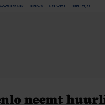
ACATUREBANK
NIEUWS
HET WEER
SPELLETJES
nlo neemt huurl