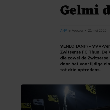
Gelmi d
ANP
in Voetbal
21 mei 2020 -
•
VENLO (ANP) - VVV-Venl
Zwitserse FC Thun. De V
die zowel de Zwitserse 
door het voortijdige e
tot drie optredens.