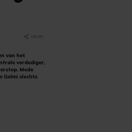
share
DELEN
en van het
ntrale verdediger,
nterstop. Mede
m Gelmi slechts