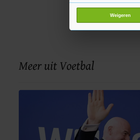
Uw apparaat identific
Lees meer over hoe uw perso
Weigeren
toestemming op elk moment wi
Met cookies werkt onze websi
ons cookiebeleid bekijken en 
Meer uit Voetbal