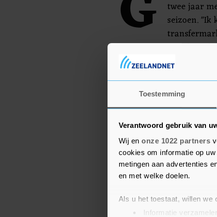
G
twee jaar me
seizoen. "Ik
transfermark
ploeg zeer goed draaide.
mijn steentje kunnen bi
gehandhaafd in de erediv
Toestemming
Verantwoord gebruik van u
Wij en
onze 1022 partners
v
cookies om informatie op uw 
metingen aan advertenties en
en met welke doelen.
Als u het toestaat, willen we
Informatie verzamelen