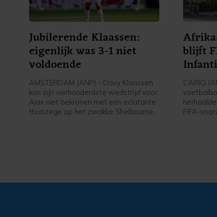
Jubilerende Klaassen:
Afrika
eigenlijk was 3-1 niet
blijft
voldoende
Infant
AMSTERDAM (ANP) - Davy Klaassen
CAÏRO (AN
kon zijn vierhonderdste wedstrijd voor
voetbalbo
Ajax niet bekronen met een eclatante
herhaalde
thuiszege op het zwakke Shelbourne
FIFA-voorz
in de derde voorronde van de
positie va
Conference League. "Eigenlijk is 3-1
door het, 
tegen deze tegenstander niet
investeri
voldoende", zei hij in de catacomben
van de Johan Cruijff ArenA. "We
moeten gewoon ons ding blijven doen
en niet meegaan met het niveau van
de tegenstander."