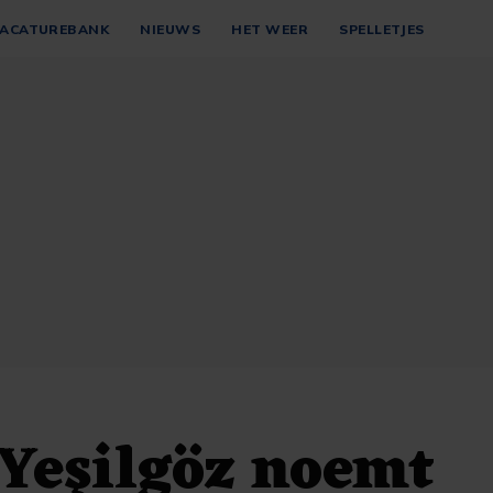
ACATUREBANK
NIEUWS
HET WEER
SPELLETJES
Yeşilgöz noemt