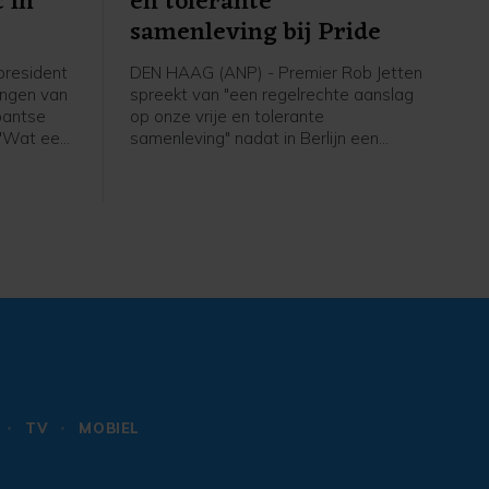
 in
en tolerante
samenleving bij Pride
president
DEN HAAG (ANP) - Premier Rob Jetten
ingen van
spreekt van "een regelrechte aanslag
bantse
op onze vrije en tolerante
 "Wat een
samenleving" nadat in Berlijn een
remier in
automobilist is ingereden op een
 werden
menigte tijdens de Pride. In een
en auto's
bericht op X heeft hij het over een
 komst
"afschuwelijke daad van agressie".
 in het
Den Bosch
TV
MOBIEL