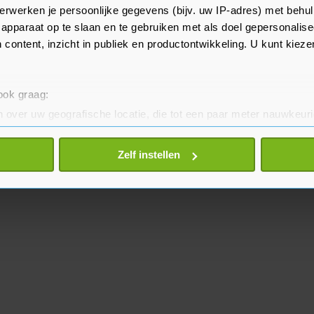
erwerken je persoonlijke gegevens (bijv. uw IP-adres) met behul
e VS de militaire hulp aan
apparaat op te slaan en te gebruiken met als doel gepersonalise
 content, inzicht in publiek en productontwikkeling. U kunt kiez
 ook graag:
 over uw geografische locatie, die tot een paar meter nauwkeuri
eren door het actief te scannen op specifieke eigenschappen (fing
onlijke gegevens worden verwerkt en stel uw voorkeuren in he
Zelf instellen
jzigen of intrekken in de Cookieverklaring.
te beter en wordt jouw bezoek makkelijker en persoonlijker. O
je gemaakte keuze altijd wijzigen of intrekken.