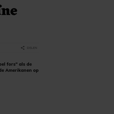
ïne
share
DELEN
el fors" als de
 de Amerikanen op