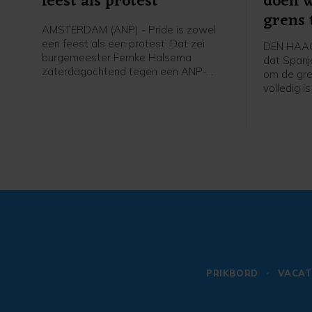
feest als protest
doen w
grens
AMSTERDAM (ANP) - Pride is zowel
een feest als een protest. Dat zei
DEN HAAG 
burgemeester Femke Halsema
dat Spanj
zaterdagochtend tegen een ANP-
om de gre
verslaggever voorafgaand aan de
volledig i
Canal Parade.
bescherme
buitenlan
X. Binnen
migranten
zwemmend 
hekken te
PRIKBORD
VACAT