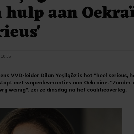
 hulp aan Oekra
rieus'
 10:35
s VVD-leider Dilan Yeşilgöz is het "heel serieus, he
stopt met wapenleveranties aan Oekraïne. "Zonder
rij weinig", zei ze dinsdag na het coalitieoverleg.