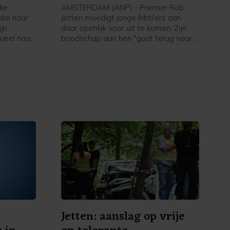
ie
AMSTERDAM (ANP) - Premier Rob
kko naar
Jetten moedigt jonge lhbti'ers aan
jn
daar openlijk voor uit te komen. Zijn
ueel naar
boodschap aan hen "gaat terug naar
an te
mijn eigen ervaring toen ik 15, 16 was
rd naar
en dacht: o mijn hemel, ga ik ooit
 Bart van
openlijk mezelf durven zijn. Het ís
e Tweede
spannend, maar het wordt eigenlijk
ter is er
alleen maar beter zodra je die stap
vanuit
hebt durven zetten. En dat geldt
je of een
eigenlijk ook nog steeds anno 2026 in
Nederland", zei hij tegen een ANP-
verslaggever.
Jetten: aanslag op vrije