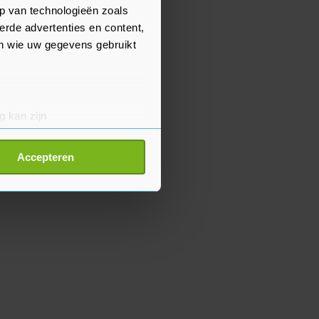
p van technologieën zoals
erde advertenties en content,
en wie uw gegevens gebruikt
g kan zijn
erprinting)
t
detailgedeelte
in. U kunt uw
Accepteren
p onze cookiepagina kun je