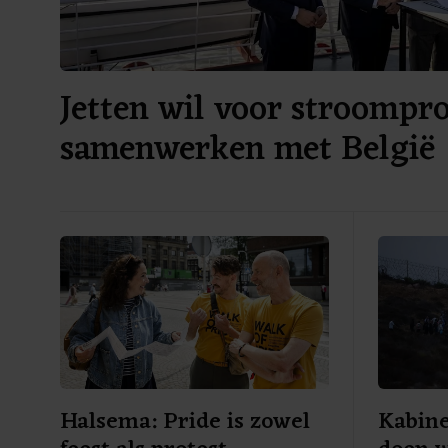
Jetten wil voor stroompr
samenwerken met België
Halsema: Pride is zowel
Kabine