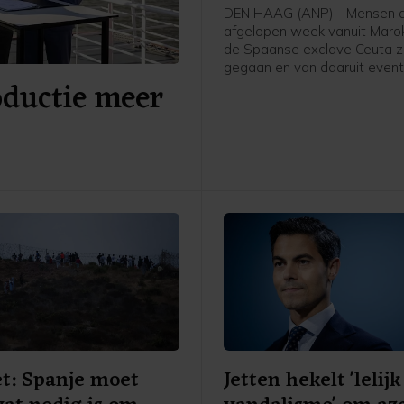
DEN HAAG (ANP) - Mensen d
afgelopen week vanuit Maro
de Spaanse exclave Ceuta zi
gegaan en van daaruit event
oductie meer
Nederland komen om asiel a
vragen, worden teruggestuu
Spanje, schrijft asielminister
den Brink in een brief aan d
Kamer. Volgens de CDA-minis
voor zover bekend niemand 
Ceuta doorgereisd naar Span
ander land.
t: Spanje moet
Jetten hekelt 'lelijk