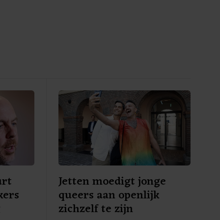
urt
Jetten moedigt jonge
kers
queers aan openlijk
g
zichzelf te zijn