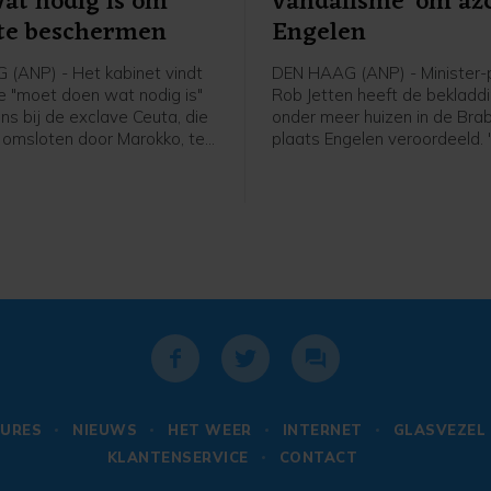
at nodig is om
vandalisme' om azc
 te beschermen
Engelen
(ANP) - Het kabinet vindt
DEN HAAG (ANP) - Minister-
e "moet doen wat nodig is"
Rob Jetten heeft de bekladd
ns bij de exclave Ceuta, die
onder meer huizen in de Bra
s omsloten door Marokko, te
plaats Engelen veroordeeld.
n. Dat schrijft
lelijk vandalisme", aldus de p
dminister Tom Berendsen op
een bericht op X. In Engelen
 24 uur drongen bijna 50.000
eerder deze week woningen 
 Ceuta binnen, bijvoorbeeld
beklad met leuzen tegen de
via de zee of door over
van een asielzoekerscentrum
 klimmen.
dorp, dat bij de gemeente 
hoort.
URES
NIEUWS
HET WEER
INTERNET
GLASVEZEL
KLANTENSERVICE
CONTACT