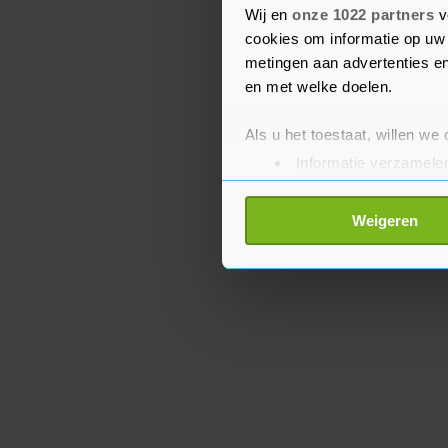
Wij en
onze 1022 partners
v
Amerikaanse media dat d
cookies om informatie op uw 
Oekraïne opschorten.
metingen aan advertenties en
en met welke doelen.
Als u het toestaat, willen we
Informatie verzamelen
Uw apparaat identific
Lees meer over hoe uw perso
Weigeren
toestemming op elk moment wi
Met cookies werkt onze websi
ons cookiebeleid bekijken en 