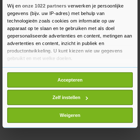
met Oekraïne. Verscheidene landen waaronder
Wij en
onze 1022 partners
verwerken je persoonlijke
de VS en VK hebben al wapens naar Oekraïne
gegevens (bijv. uw IP-adres) met behulp van
gestuurd. Washington verwacht een Russische
technologieën zoals cookies om informatie op uw
inval. Moskou ontkent het buurland te willen
apparaat op te slaan en te gebruiken met als doel
binnenvallen. Westerse landen zeggen ook met
gepersonaliseerde advertenties en content, metingen aan
een zwaar sanctiepakket tegen Rusland te komen
advertenties en content, inzicht in publiek en
productontwikkeling. U kunt kiezen wie uw gegevens
als het tot agressie overgaat.
gebruikt en met welke doelen.
Als u het toestaat, willen we ook graag:
Accepteren
Informatie verzamelen over uw geografische
locatie, die tot een paar meter nauwkeurig kan zijn
Uw apparaat identificeren door het actief te
Zelf instellen
scannen op specifieke eigenschappen (fingerprinting)
Lees meer over hoe uw persoonlijke gegevens worden
Weigeren
verwerkt en stel uw voorkeuren in het
detailgedeelte
in.
U kunt uw toestemming op elk moment wijzigen of
intrekken in de Cookieverklaring.