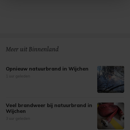
Met cookies werkt onze website beter en wordt jouw
bezoek makkelijker en persoonlijker. Op
onze cookiepagina kun je ons cookiebeleid bekijken en je
gemaakte keuze altijd wijzigen of intrekken.
Meer uit Binnenland
Opnieuw natuurbrand in Wijchen
1 uur geleden
Veel brandweer bij natuurbrand in
Wijchen
3 uur geleden