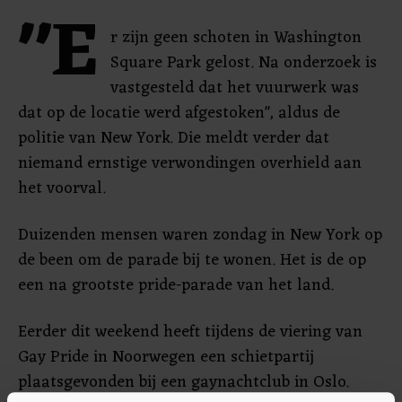
"E
r zijn geen schoten in Washington
Square Park gelost. Na onderzoek is
vastgesteld dat het vuurwerk was
dat op de locatie werd afgestoken", aldus de
politie van New York. Die meldt verder dat
niemand ernstige verwondingen overhield aan
het voorval.
Duizenden mensen waren zondag in New York op
de been om de parade bij te wonen. Het is de op
een na grootste pride-parade van het land.
Eerder dit weekend heeft tijdens de viering van
Gay Pride in Noorwegen een schietpartij
plaatsgevonden bij een gaynachtclub in Oslo.