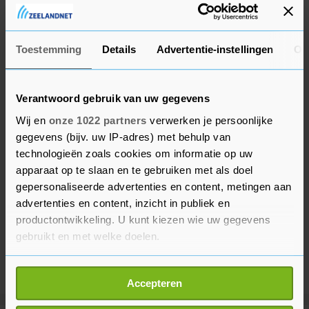
Twee mensen kwamen om het leven en 21
raakten gewond.
Toestemming
Details
Advertentie-instellingen
Ov
Verantwoord gebruik van uw gegevens
Wij en
onze 1022 partners
verwerken je persoonlijke
gegevens (bijv. uw IP-adres) met behulp van
technologieën zoals cookies om informatie op uw
apparaat op te slaan en te gebruiken met als doel
gepersonaliseerde advertenties en content, metingen aan
advertenties en content, inzicht in publiek en
productontwikkeling. U kunt kiezen wie uw gegevens
gebruikt en met welke doelen.
Als u het toestaat, willen we ook graag:
Accepteren
Informatie verzamelen over uw geografische
locatie, die tot een paar meter nauwkeurig kan zijn