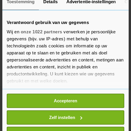
Toestemming
Details
Advertentie-instellingen
Ov
Verantwoord gebruik van uw gegevens
Wij en
onze 1022 partners
verwerken je persoonlijke
gegevens (bijv. uw IP-adres) met behulp van
technologieën zoals cookies om informatie op uw
apparaat op te slaan en te gebruiken met als doel
gepersonaliseerde advertenties en content, metingen aan
advertenties en content, inzicht in publiek en
productontwikkeling. U kunt kiezen wie uw gegevens
gebruikt en met welke doelen.
Als u het toestaat, willen we ook graag:
Meer uit Buitenland
Accepteren
Informatie verzamelen over uw geografische
locatie, die tot een paar meter nauwkeurig kan zijn
Uw apparaat identificeren door het actief te
Zelf instellen
Vrijwilligers ronden 100 dagen
scannen op specifieke eigenschappen (fingerprinting)
isolatie voor ruimteonderzoek af