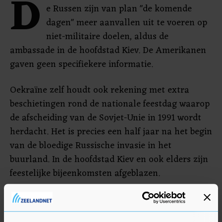
D
e Russen zijn van plan "de komende
dagen" meer aanvallen uit te voeren op
niet-militaire doelen, aldus de
ambassade in de hoofdstad Kiev. De Amerikanen
gaven geen specifiekere informatie.
Oekraïne zelf houdt ook rekening met extra
beschietingen rond de nationale feestdag waarop
de afscheiding van de Sovjet-Unie in 1991 wordt
herdacht. Het is precies een half jaar na het begin
van de bloedige Russische invasie in het
buurland. In de hoofdstad Kiev en ook elders zijn
feestelijke bijeenkomsten afgeblazen.