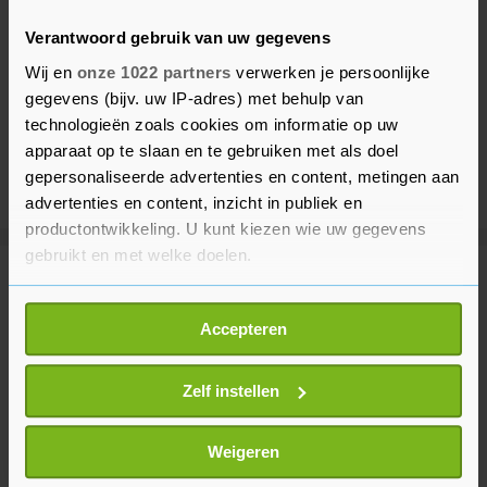
Verantwoord gebruik van uw gegevens
Wij en
onze 1022 partners
verwerken je persoonlijke
gegevens (bijv. uw IP-adres) met behulp van
technologieën zoals cookies om informatie op uw
apparaat op te slaan en te gebruiken met als doel
gepersonaliseerde advertenties en content, metingen aan
advertenties en content, inzicht in publiek en
productontwikkeling. U kunt kiezen wie uw gegevens
gebruikt en met welke doelen.
Meer uit Gezond
Als u het toestaat, willen we ook graag:
Accepteren
Informatie verzamelen over uw geografische
DNA-test in Erasmus MC tegen
locatie, die tot een paar meter nauwkeurig kan zijn
doofheid door antibiotica bij
Uw apparaat identificeren door het actief te
Zelf instellen
baby's
scannen op specifieke eigenschappen (fingerprinting)
6 dagen geleden
Lees meer over hoe uw persoonlijke gegevens worden
Weigeren
verwerkt en stel uw voorkeuren in het
detailgedeelte
in.