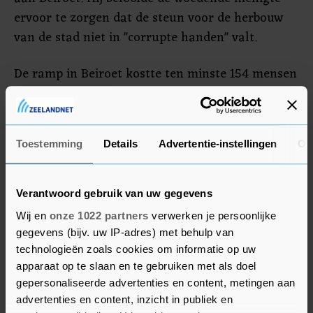
ervoor te zorgen dat de steun voor de herbouw
van de stad niet in "corrupte handen" valt.
De ramp in Beiroet kostte ten minste 154 mensen
het leven. Duizenden raakten gewond. In de silo's
vlak bij de loods waar dinsdag 2750 ton
ammoniumnitraat ontplofte, lag de grootste
Toestemming
Details
Advertentie-instellingen
Ov
graanvoorraad van Libanon opgeslagen. De vrees
is gegrond dat er snel een tekort aan brood
ontstaat in het ook economisch al zo zwaar
Verantwoord gebruik van uw gegevens
getroffen land.
Wij en
onze 1022 partners
verwerken je persoonlijke
gegevens (bijv. uw IP-adres) met behulp van
technologieën zoals cookies om informatie op uw
apparaat op te slaan en te gebruiken met als doel
gepersonaliseerde advertenties en content, metingen aan
advertenties en content, inzicht in publiek en