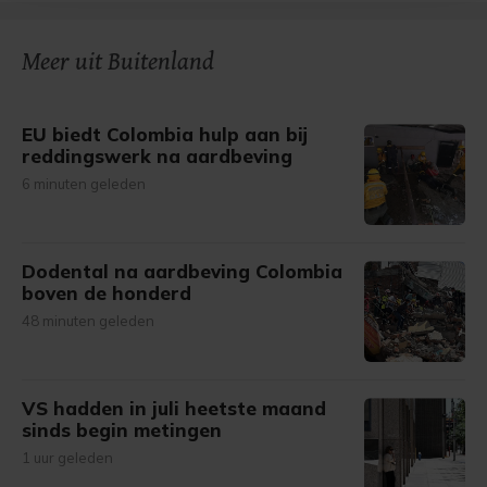
bezoek makkelijker en persoonlijker. Op
onze cookiepagina kun je ons cookiebeleid bekijken en je
gemaakte keuze altijd wijzigen of intrekken.
Meer uit Buitenland
EU biedt Colombia hulp aan bij
reddingswerk na aardbeving
6 minuten geleden
Dodental na aardbeving Colombia
boven de honderd
48 minuten geleden
VS hadden in juli heetste maand
sinds begin metingen
1 uur geleden