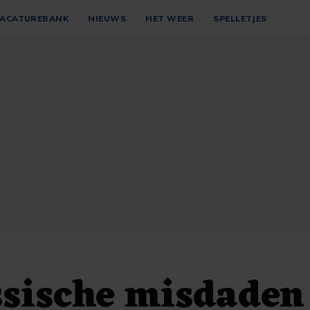
ACATUREBANK
NIEUWS
HET WEER
SPELLETJES
ssische misdaden