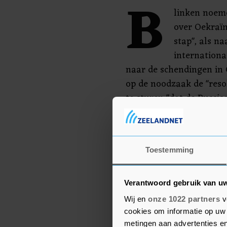
B
linken noem
over Oekraïn
stap", als n
internationa
naar de schendingen in
op de noodzaak de "reso
te sturen "dat de Russis
onvoorwaardelijk moet 
Als Poetin erin slaagt 
Oekraïense regering in 
Toestemming
humanitaire crisis en d
"alleen maar erger word
Verantwoord gebruik van u
Wij en
onze 1022 partners
v
cookies om informatie op uw 
metingen aan advertenties en