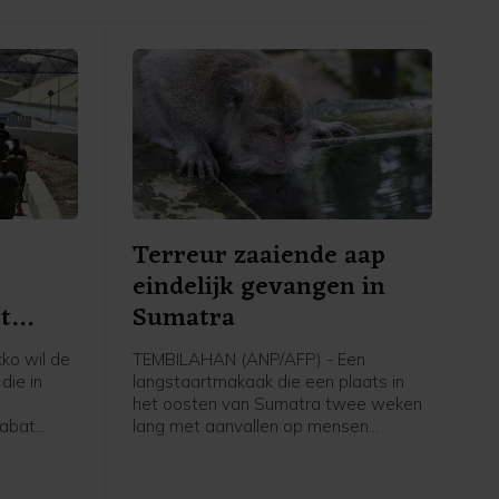
Terreur zaaiende aap
eindelijk gevangen in
t
Sumatra
nje
ko wil de
TEMBILAHAN (ANP/AFP) - Een
die in
langstaartmakaak die een plaats in
het oosten van Sumatra twee weken
Rabat
lang met aanvallen op mensen
elden de
terroriseerde, is eindelijk door jagers
. Marokko
gevangen. Het dier viel in Tembilahan
er
negentien keer mensen aan en