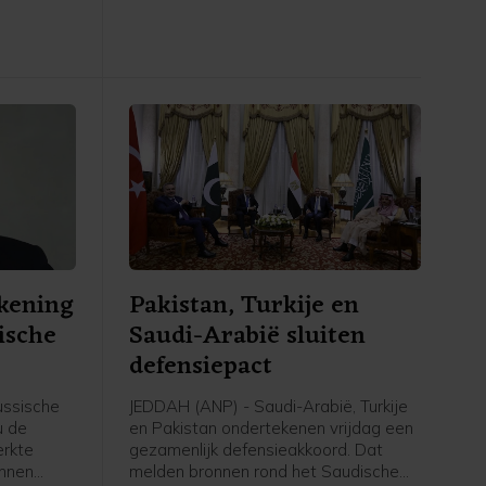
verwondde achttien van zijn
slachtoffers, onder wie ook kinderen.
kening
Pakistan, Turkije en
ische
Saudi-Arabië sluiten
defensiepact
ssische
JEDDAH (ANP) - Saudi-Arabië, Turkije
u de
en Pakistan ondertekenen vrijdag een
erkte
gezamenlijk defensieakkoord. Dat
unnen
melden bronnen rond het Saudische