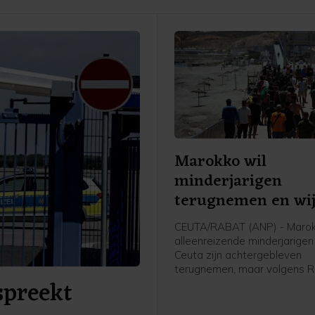
Marokko wil
minderjarigen
terugnemen en wij
problemen aan Spa
CEUTA/RABAT (ANP) - Marok
alleenreizende minderjarigen 
Ceuta zijn achtergebleven
terugnemen, maar volgens 
spreekt
verhindert Spanje dat. Dit m
Spaanse media RTVE en EFE
stelt dat Spanje "de terugke