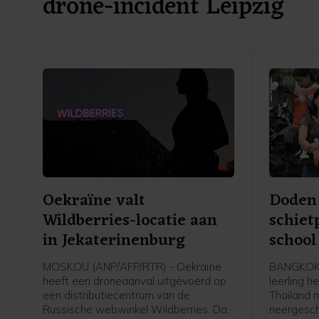
drone-incident Leipzig
Oekraïne valt
Doden 
Wildberries-locatie aan
schiet
in Jekaterinenburg
school
MOSKOU (ANP/AFP/RTR) - Oekraïne
BANGKOK 
heeft een droneaanval uitgevoerd op
leerling h
een distributiecentrum van de
Thailand
Russische webwinkel Wildberries. Dat
neergesch