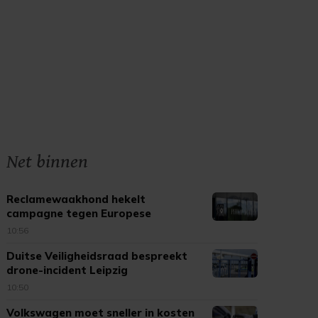
Net binnen
Reclamewaakhond hekelt
campagne tegen Europese
tabaksregels
10:56
Duitse Veiligheidsraad bespreekt
drone-incident Leipzig
10:50
Volkswagen moet sneller in kosten