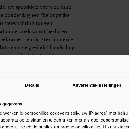
de het spoeddebat van de raad
e donderdag een "belangrijke
aar verwachting tot een
al onderzoek wordt besloten
 Oekraïne. De minister hamerde
lute en eensgezinde" boodschap
che president Poetin dit
stoppen."
de democratisch gekozen
Kiev omver te werpen, zullen de
Details
Advertentie-instellingen
e situatie rond de mensenrechten
en", waarschuwde Blinken verder.
w gegevens
erwerken je persoonlijke gegevens (bijv. uw IP-adres) met behul
apparaat op te slaan en te gebruiken met als doel gepersonalise
 content, inzicht in publiek en productontwikkeling. U kunt kiez