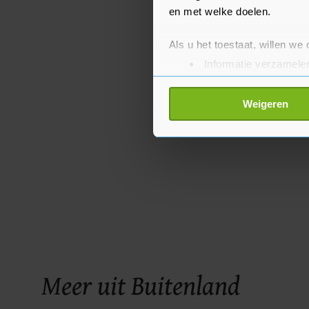
en met welke doelen.
Als u het toestaat, willen we
Informatie verzamelen
Uw apparaat identific
Lees meer over hoe uw perso
Weigeren
toestemming op elk moment wi
Met cookies werkt onze websi
ons cookiebeleid bekijken en 
Meer uit Buitenland