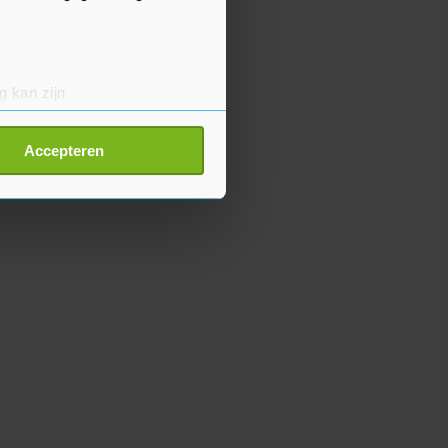
g kan zijn
erprinting)
t
detailgedeelte
in. U kunt uw
Accepteren
p onze cookiepagina kun je