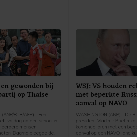
belemmert met juridische en
administratieve obstakels".
en gewonden bij
WSJ: VS houden re
partij op Thaise
met beperkte Russ
aanval op NAVO
(ANP/RTR/AFP) - Een
WASHINGTON (ANP) - De Ru
eeft vrijdag op een school in
president Vladimir Poetin zo
 meerdere mensen
komende jaren met een bep
oten. Daarna pleegde de
aanval op een NAVO-land k