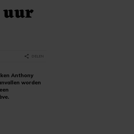
 uur
share
DELEN
aken Anthony
aanvallen worden
 een
ève.