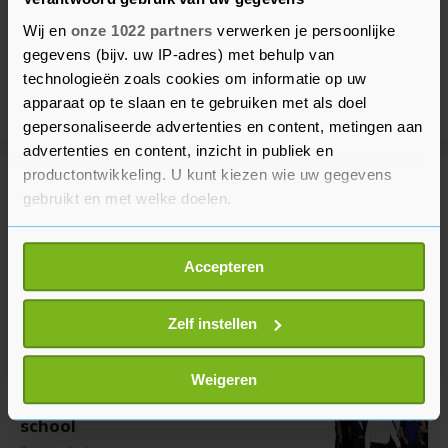
Wij en
onze 1022 partners
verwerken je persoonlijke
gegevens (bijv. uw IP-adres) met behulp van
technologieën zoals cookies om informatie op uw
apparaat op te slaan en te gebruiken met als doel
gepersonaliseerde advertenties en content, metingen aan
advertenties en content, inzicht in publiek en
productontwikkeling. U kunt kiezen wie uw gegevens
Meer uit Buitenland
gebruikt en met welke doelen.
Als u het toestaat, willen we ook graag:
Pakistaans-Saudisch-Turks pact
Accepteren
Informatie verzamelen over uw geografische
bevat artikel 5-achtige clausule
locatie, die tot een paar meter nauwkeurig kan zijn
47 minuten geleden
Uw apparaat identificeren door het actief te
Zelf instellen
scannen op specifieke eigenschappen (fingerprinting)
Lees meer over hoe uw persoonlijke gegevens worden
Weigeren
Thaise premier wil strengere
verwerkt en stel uw voorkeuren in het
detailgedeelte
in.
wapenwetten na schietpartij
U kunt uw toestemming op elk moment wijzigen of
school
intrekken in de Cookieverklaring.