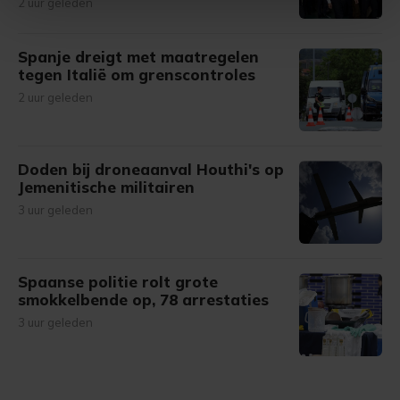
2 uur geleden
Met cookies werkt onze website beter en wordt jouw
Spanje dreigt met maatregelen
bezoek makkelijker en persoonlijker. Op
tegen Italië om grenscontroles
onze cookiepagina kun je ons cookiebeleid bekijken en je
2 uur geleden
gemaakte keuze altijd wijzigen of intrekken.
Doden bij droneaanval Houthi's op
Jemenitische militairen
3 uur geleden
Spaanse politie rolt grote
smokkelbende op, 78 arrestaties
3 uur geleden