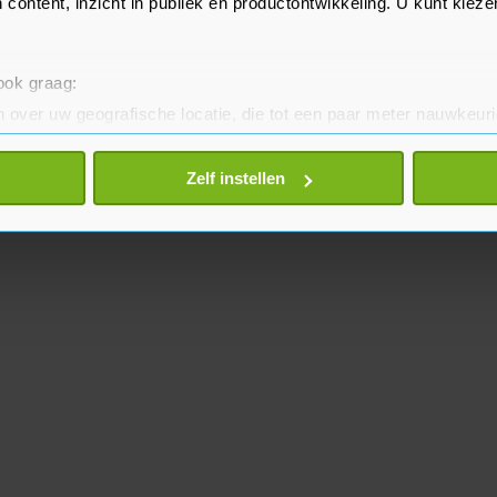
 content, inzicht in publiek en productontwikkeling. U kunt kiez
 ook graag:
 over uw geografische locatie, die tot een paar meter nauwkeuri
eren door het actief te scannen op specifieke eigenschappen (fing
onlijke gegevens worden verwerkt en stel uw voorkeuren in he
Zelf instellen
jzigen of intrekken in de Cookieverklaring.
te beter en wordt jouw bezoek makkelijker en persoonlijker. O
je gemaakte keuze altijd wijzigen of intrekken.