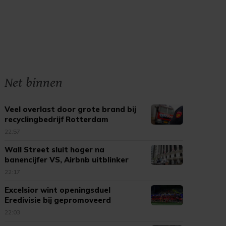
Net binnen
Veel overlast door grote brand bij
recyclingbedrijf Rotterdam
22:57
Wall Street sluit hoger na
banencijfer VS, Airbnb uitblinker
22:17
Excelsior wint openingsduel
Eredivisie bij gepromoveerd
Cambuur
22:03