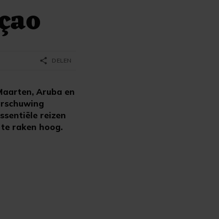
çao
share
DELEN
Maarten, Aruba en
arschuwing
ssentiële reizen
 te raken hoog.