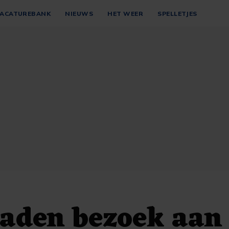
ACATUREBANK
NIEUWS
HET WEER
SPELLETJES
aden bezoek aan 