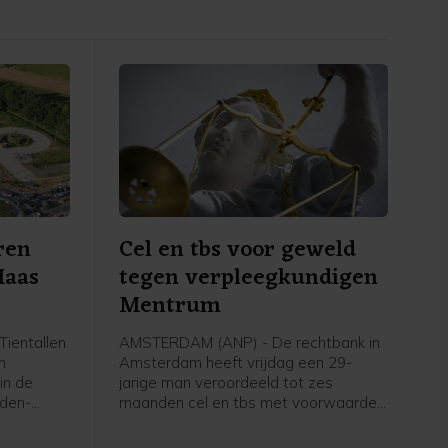
ren
Cel en tbs voor geweld
Maas
tegen verpleegkundigen
Mentrum
ientallen
AMSTERDAM (ANP) - De rechtbank in
n
Amsterdam heeft vrijdag een 29-
in de
jarige man veroordeeld tot zes
eden-
maanden cel en tbs met voorwaarden
Maas en
voor onder meer een geweldsincident
zig en
in zorginstelling Mentrum in oktober