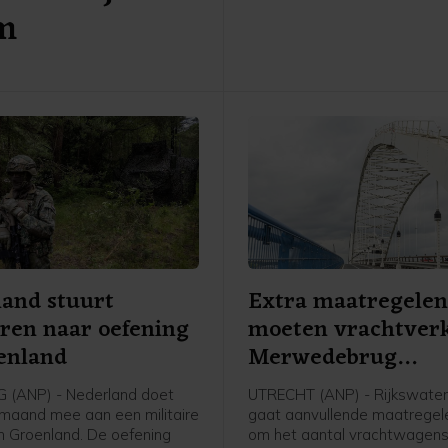
am
faciliteerde de demonstratie,
woordvoerder weten.
and stuurt
Extra maatregele
iren naar oefening
moeten vrachtver
enland
Merwedebrug
terugdringen
 (ANP) - Nederland doet
UTRECHT (ANP) - Rijkswate
maand mee aan een militaire
gaat aanvullende maatrege
in Groenland. De oefening
om het aantal vrachtwagens