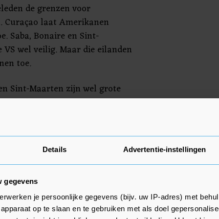
eleden de grenzen voor
. Curaçao laat Amerikanen
oe. Saba, Bonaire en Sint-
e VS wel veilig. Maar die eilanden
nen toe.
n Sint-Maarten zijn wel grote
 sinds donderdag 146 actieve
nt-Maarten 80. Curaçao
personen die zijn besmet met het
arbij niet om lokale
Details
Advertentie-instellingen
ezoekers uit het buitenland die
 voordat hun besmetting werd
w gegevens
erwerken je persoonlijke gegevens (bijv. uw IP-adres) met behul
apparaat op te slaan en te gebruiken met als doel gepersonalise