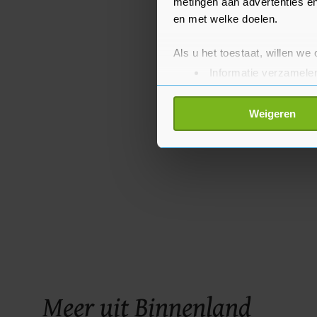
metingen aan advertenties en
en met welke doelen.
Als u het toestaat, willen we
Informatie verzamelen
Uw apparaat identific
Lees meer over hoe uw perso
Weigeren
toestemming op elk moment wi
Met cookies werkt onze websi
ons cookiebeleid bekijken en 
Meer uit Binnenland