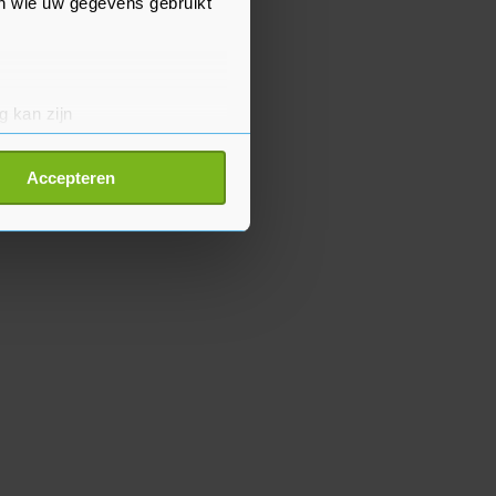
en wie uw gegevens gebruikt
g kan zijn
erprinting)
t
detailgedeelte
in. U kunt uw
Accepteren
p onze cookiepagina kun je