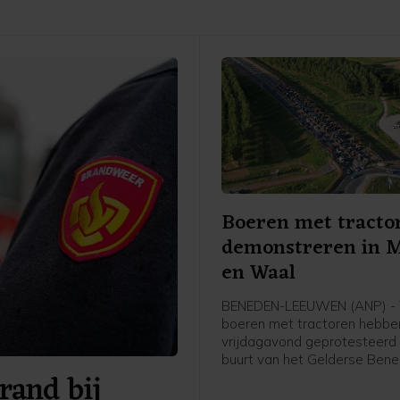
Boeren met tracto
demonstreren in 
en Waal
BENEDEN-LEEUWEN (ANP) - T
boeren met tractoren hebbe
vrijdagavond geprotesteerd 
buurt van het Gelderse Ben
rand bij
Leeuwen (gemeente West 
Waal). De politie was aanwe