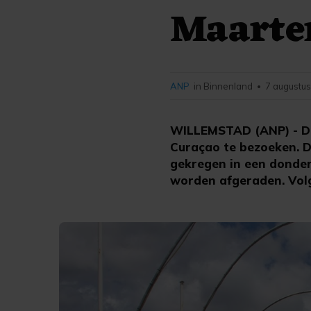
Maarte
ANP
in Binnenland
7 augustus
•
WILLEMSTAD (ANP) - De
Curaçao te bezoeken. 
gekregen in een donderd
worden afgeraden. Volg