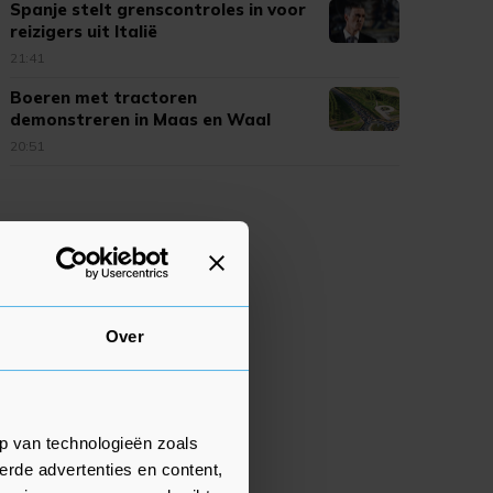
Spanje stelt grenscontroles in voor
reizigers uit Italië
21:41
Boeren met tractoren
demonstreren in Maas en Waal
20:51
Over
p van technologieën zoals
erde advertenties en content,