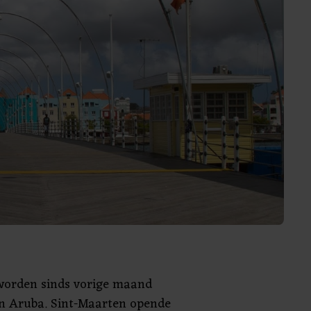
orden sinds vorige maand
in Aruba. Sint-Maarten opende