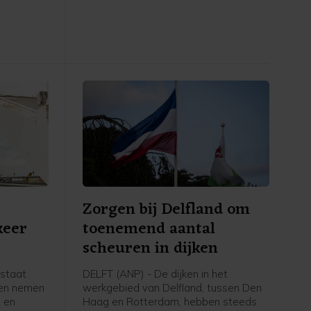
 liet een
vorig jaar, waarvan twee vrouwelijke
verpleegkundigen het slachtoffer
werden.
n
Zorgen bij Delfland om
keer
toenemend aantal
scheuren in dijken
rstaat
DELFT (ANP) - De dijken in het
len nemen
werkgebied van Delfland, tussen Den
 en
Haag en Rotterdam, hebben steeds