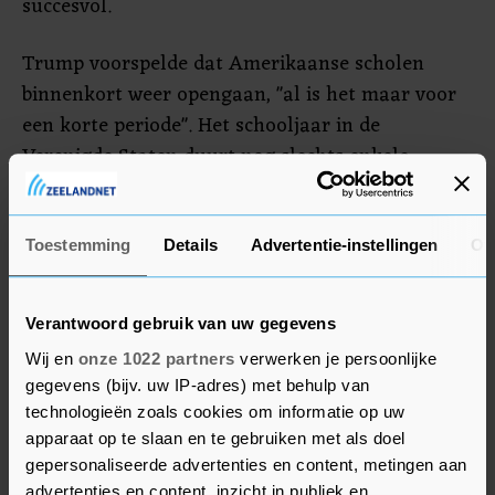
succesvol.
Trump voorspelde dat Amerikaanse scholen
binnenkort weer opengaan, "al is het maar voor
een korte periode". Het schooljaar in de
Verenigde Staten duurt nog slechts enkele
weken.
Inmiddels zijn er meer dan een miljoen
Toestemming
Details
Advertentie-instellingen
Ov
Amerikanen positief getest op het coronavirus.
Het officiële dodental is opgelopen tot meer dan
Verantwoord gebruik van uw gegevens
55.000. Daarmee is het veruit het zwaarst
Wij en
onze 1022 partners
verwerken je persoonlijke
getroffen land.
gegevens (bijv. uw IP-adres) met behulp van
technologieën zoals cookies om informatie op uw
apparaat op te slaan en te gebruiken met als doel
gepersonaliseerde advertenties en content, metingen aan
advertenties en content, inzicht in publiek en