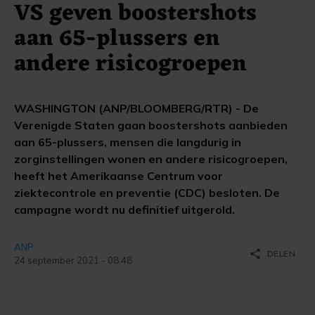
VS geven boostershots
aan 65-plussers en
andere risicogroepen
WASHINGTON (ANP/BLOOMBERG/RTR) - De
Verenigde Staten gaan boostershots aanbieden
aan 65-plussers, mensen die langdurig in
zorginstellingen wonen en andere risicogroepen,
heeft het Amerikaanse Centrum voor
ziektecontrole en preventie (CDC) besloten. De
campagne wordt nu definitief uitgerold.
ANP
share
DELEN
24 september 2021 - 08:48