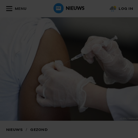
MENU
LOG IN
NIEUWS
/
GEZOND