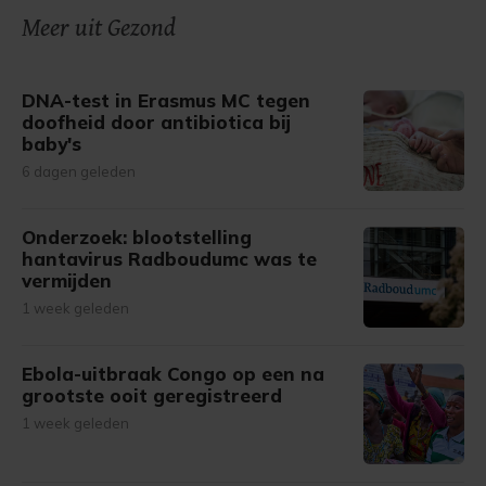
onze cookiepagina kun je ons cookiebeleid bekijken en je
Meer uit Gezond
gemaakte keuze altijd wijzigen of intrekken.
DNA-test in Erasmus MC tegen
doofheid door antibiotica bij
baby's
6 dagen geleden
Onderzoek: blootstelling
hantavirus Radboudumc was te
vermijden
1 week geleden
Ebola-uitbraak Congo op een na
grootste ooit geregistreerd
1 week geleden