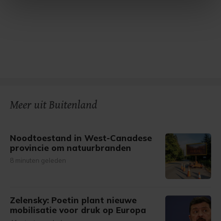
intrekken in de Cookieverklaring.
Met cookies werkt onze website beter en wordt jouw
bezoek makkelijker en persoonlijker. Op
onze cookiepagina kun je ons cookiebeleid bekijken en je
gemaakte keuze altijd wijzigen of intrekken.
Meer uit Buitenland
Noodtoestand in West-Canadese
provincie om natuurbranden
8 minuten geleden
Zelensky: Poetin plant nieuwe
mobilisatie voor druk op Europa