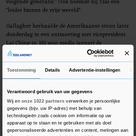
volgende generatie." Ook noemde hij Tsai een
"leider binnen de vrije wereld".
Gallagher herhaalde de Amerikaanse steun later
donderdag in een ontmoeting met vicepresident
Lai Ching-te. Hij won medio januari de
presidentsverkiezingen in Taiwan en volgt Tsai
op 20 mei op. China verklaarde voor de
stembusgang dat een overwinning voor
Toestemming
Details
Advertentie-instellingen
Ov
"separatist" Lai "oorlog en achteruitgang" zou
betekenen.
Verantwoord gebruik van uw gegevens
Wij en
onze 1022 partners
verwerken je persoonlijke
gegevens (bijv. uw IP-adres) met behulp van
technologieën zoals cookies om informatie op uw
apparaat op te slaan en te gebruiken met als doel
gepersonaliseerde advertenties en content, metingen aan