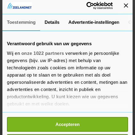
samenwerken voor wereldwijde inenting tegen
het virus.
Toestemming
Details
Advertentie-instellingen
Ov
Verantwoord gebruik van uw gegevens
Wij en
onze 1022 partners
verwerken je persoonlijke
gegevens (bijv. uw IP-adres) met behulp van
technologieën zoals cookies om informatie op uw
apparaat op te slaan en te gebruiken met als doel
gepersonaliseerde advertenties en content, metingen aan
advertenties en content, inzicht in publiek en
productontwikkeling. U kunt kiezen wie uw gegevens
gebruikt en met welke doelen.
Als u het toestaat, willen we ook graag:
Accepteren
Informatie verzamelen over uw geografische
locatie, die tot een paar meter nauwkeurig kan zijn