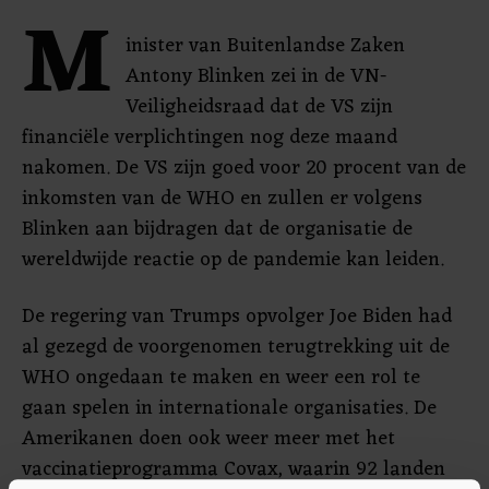
M
inister van Buitenlandse Zaken
Antony Blinken zei in de VN-
Veiligheidsraad dat de VS zijn
financiële verplichtingen nog deze maand
nakomen. De VS zijn goed voor 20 procent van de
inkomsten van de WHO en zullen er volgens
Blinken aan bijdragen dat de organisatie de
wereldwijde reactie op de pandemie kan leiden.
De regering van Trumps opvolger Joe Biden had
al gezegd de voorgenomen terugtrekking uit de
WHO ongedaan te maken en weer een rol te
gaan spelen in internationale organisaties. De
Amerikanen doen ook weer meer met het
vaccinatieprogramma Covax, waarin 92 landen