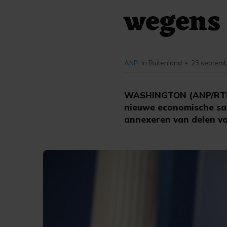
wegens 
ANP
in Buitenland
23 septemb
•
WASHINGTON (ANP/RTR) 
nieuwe economische san
annexeren van delen va