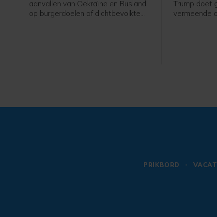
aanvallen van Oekraïne en Rusland
Trump doet g
op burgerdoelen of dichtbevolkte
vermeende o
gebieden fel veroordeeld. Hij roept
van Defensie
de strijdende partijen op hiermee
"onwaar en t
te stoppen.
gestoeld". In
Social schrij
te zijn met 
doet", om ve
zijn success
PRIKBORD
VACAT