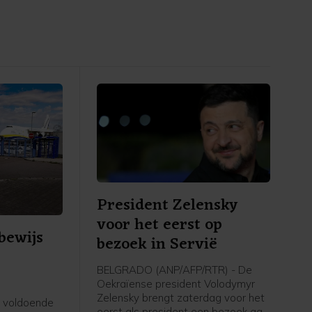
President Zelensky
voor het eerst op
bewijs
bezoek in Servië
BELGRADO (ANP/AFP/RTR) - De
Oekraïense president Volodymyr
Zelensky brengt zaterdag voor het
 voldoende
eerst als president een bezoek aan