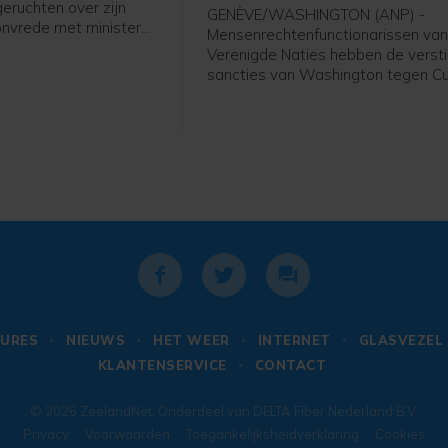
Cuba
eruchten over zijn
GENÈVE/WASHINGTON (ANP) -
nvrede met minister
Mensenrechtenfunctionarissen van
 Pete Hegseth af als
Verenigde Naties hebben de verst
otaal nergens op
sancties van Washington tegen C
 een bericht op Truth
veroordeeld. De internationale g
ft Trump "extreem blij
wordt opgeroepen te voorkomen da
werk dat Pete Hegseth
door gebrek aan eerste levensbeh
rvolgens enkele van
stil Gaza" wordt.
en op te sommen.
URES
NIEUWS
HET WEER
INTERNET
GLASVEZEL
KLANTENSERVICE
CONTACT
© 2026
ZeelandNet
. Onderdeel van
DELTA Fiber Nederland B.V.
Privacy
Voorwaarden
Toegankelijksheidverklaring
Cookies