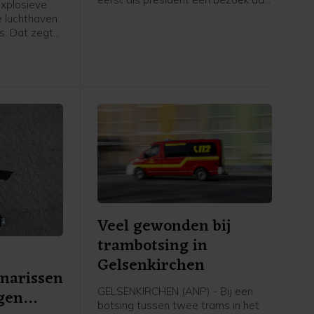
explosieve
Servië. Hij ontmoet daar zijn
e luchthaven
Servische ambtgenoot Aleksandar
s. Dat zegt
Vučić.
het
eemt.
Veel gewonden bij
trambotsing in
Gelsenkirchen
narissen
egen
GELSENKIRCHEN (ANP) - Bij een
botsing tussen twee trams in het