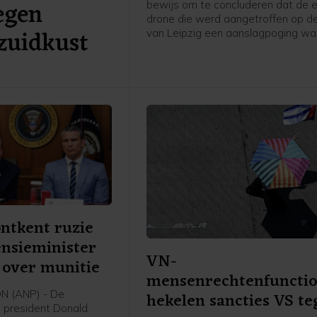
egen
bewijs om te concluderen dat de 
drone die werd aangetroffen op d
 zuidkust
van Leipzig een aanslagpoging wa
de Duitse federaal aanklager, die 
onderzoek naar het voorval overn
ntkent ruzie
ensieminister
VN-
 over munitie
mensenrechtenfunctio
hekelen sancties VS t
 (ANP) - De
 president Donald