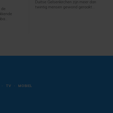
Duitse Gelsenkirchen zijn meer dan
twintig mensen gewond geraakt.
 de
Drie mensen zijn levensgevaarlijk
ikkende
gewond geraakt, zeven zwaar en
uba
veertien licht, melden plaatselijke
emeenschap
media.
t het eiland
oeften "een
TV
MOBIEL