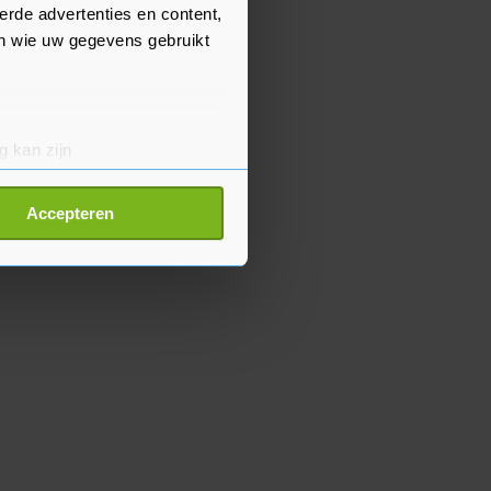
erde advertenties en content,
en wie uw gegevens gebruikt
g kan zijn
erprinting)
t
detailgedeelte
in. U kunt uw
Accepteren
p onze cookiepagina kun je