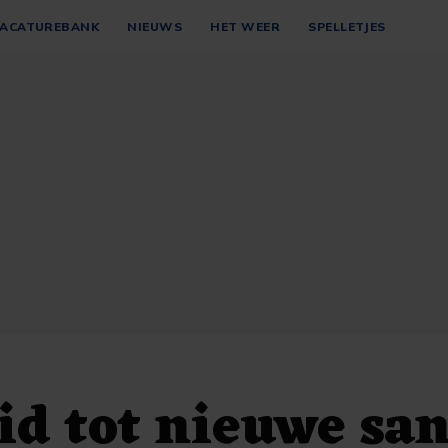
ACATUREBANK
NIEUWS
HET WEER
SPELLETJES
id tot nieuwe san