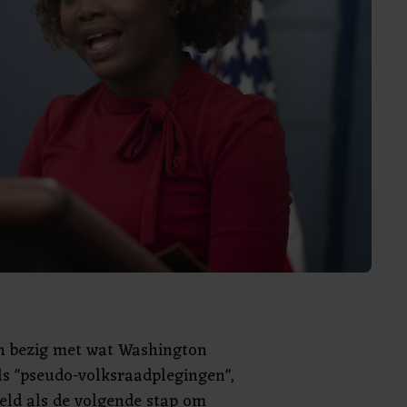
jn bezig met wat Washington
ls "pseudo-volksraadplegingen",
eld als de volgende stap om