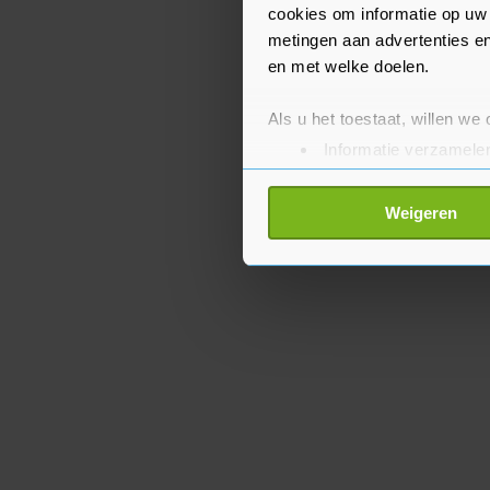
cookies om informatie op uw 
metingen aan advertenties en
en met welke doelen.
Als u het toestaat, willen we
Informatie verzamelen
Uw apparaat identific
Lees meer over hoe uw perso
Weigeren
toestemming op elk moment wi
Met cookies werkt onze websi
ons cookiebeleid bekijken en 