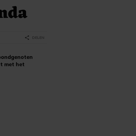
enda
share
DELEN
 bondgenoten
t met het