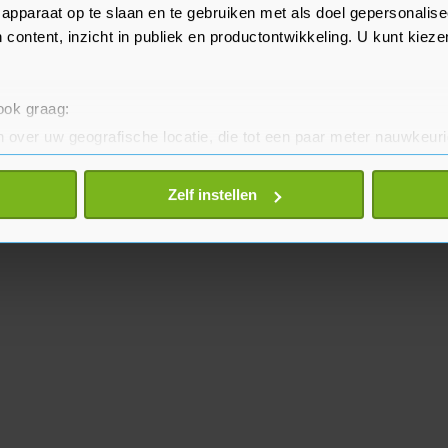
apparaat op te slaan en te gebruiken met als doel gepersonalise
 content, inzicht in publiek en productontwikkeling. U kunt kiez
 ook graag:
 over uw geografische locatie, die tot een paar meter nauwkeuri
eren door het actief te scannen op specifieke eigenschappen (fing
onlijke gegevens worden verwerkt en stel uw voorkeuren in he
Zelf instellen
jzigen of intrekken in de Cookieverklaring.
te beter en wordt jouw bezoek makkelijker en persoonlijker. O
je gemaakte keuze altijd wijzigen of intrekken.