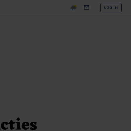
LOG IN
cties