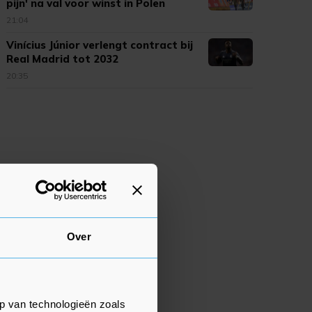
pijn' na val voor winst in Polen
21:04
Vinícius Júnior verlengt contract bij
Real Madrid tot 2032
20:35
Over
p van technologieën zoals