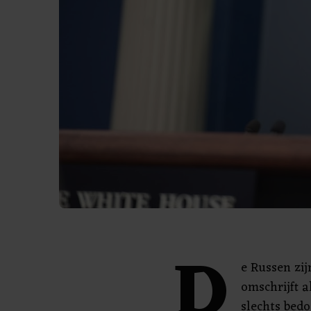
D
e Russen zi
omschrijft a
slechts bedo