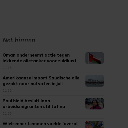
Net binnen
Oman onderneemt actie tegen
lekkende olietanker voor zuidkust
21:18
Amerikaanse import Saudische olie
gezakt naar nul vaten in juli
21:10
Paul hield besluit loon
arbeidsmigranten stil tot na
verkiezingen
21:06
Wielrenner Lemmen voelde 'overal