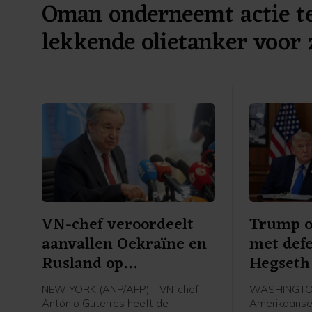
Oman onderneemt actie t
lekkende olietanker voor
VN-chef veroordeelt
Trump o
aanvallen Oekraïne en
met def
Rusland op
Hegseth
burgerdoelen
NEW YORK (ANP/AFP) - VN-chef
WASHINGTON
António Guterres heeft de
Amerikaanse