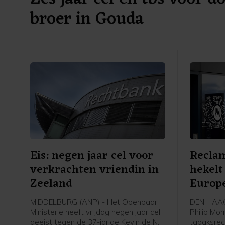
broer in Gouda
Eis: negen jaar cel voor
Recla
verkrachten vriendin in
hekel
Zeeland
Europe
MIDDELBURG (ANP) - Het Openbaar
DEN HAAG 
Ministerie heeft vrijdag negen jaar cel
Philip Mor
geëist tegen de 37-jarige Kevin de N.
tabaksrec