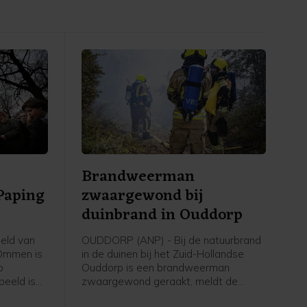
Brandweerman
Paping
zwaargewond bij
duinbrand in Ouddorp
eld van
OUDDORP (ANP) - Bij de natuurbrand
 Ommen is
in de duinen bij het Zuid-Hollandse
p
Ouddorp is een brandweerman
beeld is
zwaargewond geraakt, meldt de
d en naar
veiligheidsregio. Hij kwam onder een