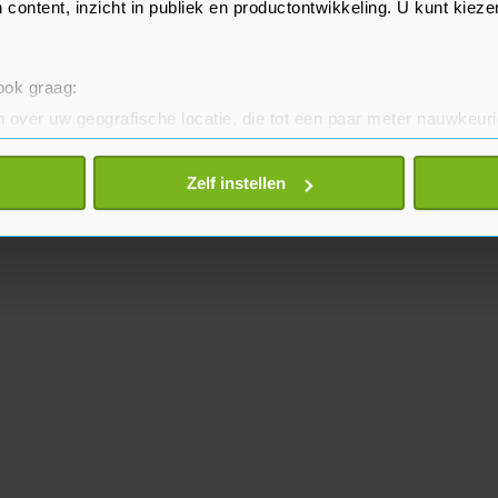
 content, inzicht in publiek en productontwikkeling. U kunt kiez
 ook graag:
 over uw geografische locatie, die tot een paar meter nauwkeuri
eren door het actief te scannen op specifieke eigenschappen (fing
onlijke gegevens worden verwerkt en stel uw voorkeuren in he
Zelf instellen
jzigen of intrekken in de Cookieverklaring.
te beter en wordt jouw bezoek makkelijker en persoonlijker. O
je gemaakte keuze altijd wijzigen of intrekken.