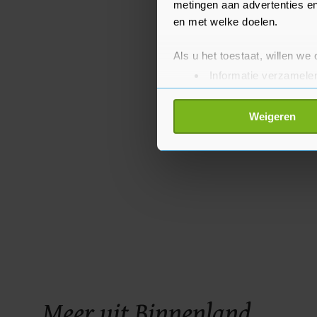
metingen aan advertenties en
en met welke doelen.
Als u het toestaat, willen we
Informatie verzamelen
Uw apparaat identific
Lees meer over hoe uw perso
Weigeren
toestemming op elk moment wi
Met cookies werkt onze websi
ons cookiebeleid bekijken en 
Meer uit Binnenland