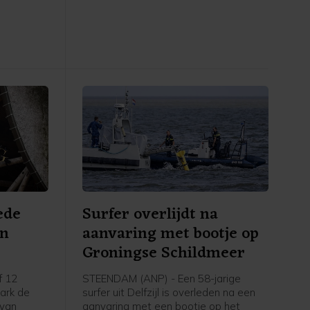
e
brandweervoertuig terecht. "Over zijn
ag weten.
gezondheidstoestand maken we ons
edentocht.
grote zorgen," aldus een
woordvoerder.
ede
Surfer overlijdt na
an
aanvaring met bootje op
Groningse Schildmeer
f 12
STEENDAM (ANP) - Een 58-jarige
park de
surfer uit Delfzijl is overleden na een
 van
aanvaring met een bootje op het