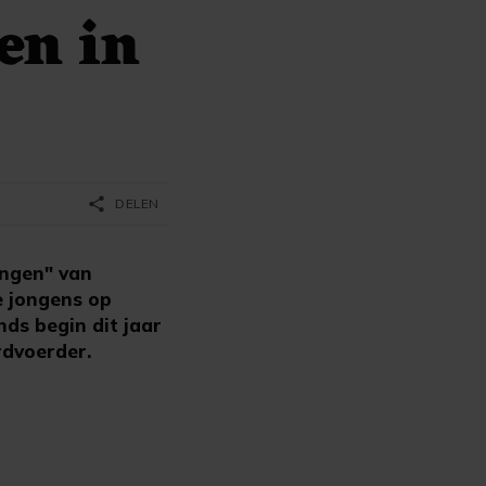
en in
share
DELEN
ingen" van
e jongens op
nds begin dit jaar
rdvoerder.