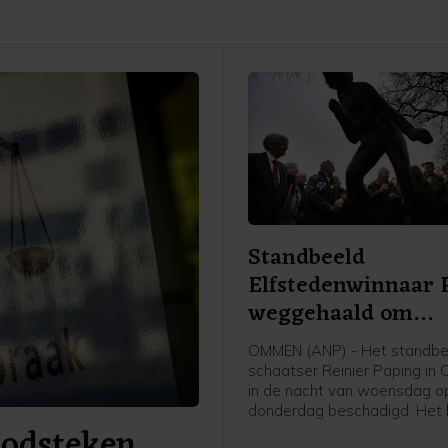
Standbeeld
Elfstedenwinnaar 
weggehaald om
beschadigingen
OMMEN (ANP) - Het standbe
schaatser Reinier Paping in
in de nacht van woensdag o
donderdag beschadigd. Het 
doodsteken
daarom van zijn plek gehaal