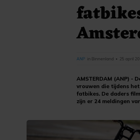
fatbike
Amste
ANP
in Binnenland
25 april 2
•
AMSTERDAM (ANP) - De 
vrouwen die tijdens he
fatbikes. De daders fil
zijn er 24 meldingen v