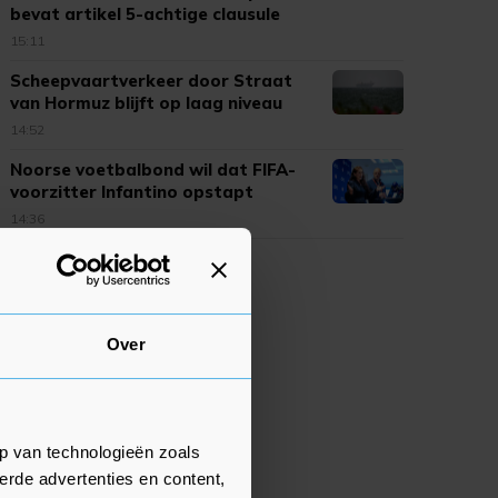
bevat artikel 5-achtige clausule
15:11
Scheepvaartverkeer door Straat
van Hormuz blijft op laag niveau
14:52
Noorse voetbalbond wil dat FIFA-
voorzitter Infantino opstapt
14:36
Over
p van technologieën zoals
erde advertenties en content,