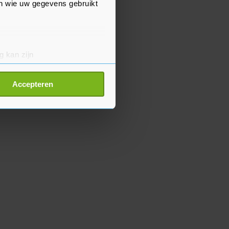
en wie uw gegevens gebruikt
g kan zijn
erprinting)
t
detailgedeelte
in. U kunt uw
Accepteren
p onze cookiepagina kun je