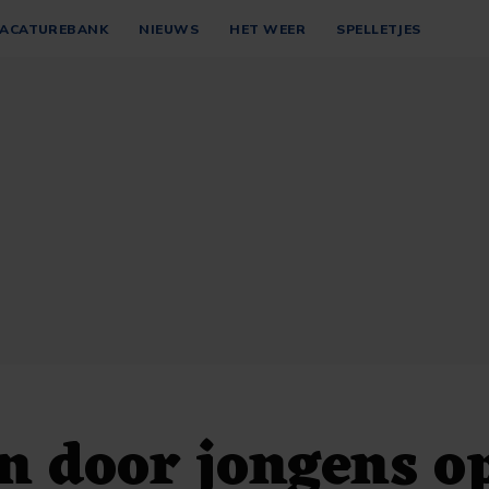
ACATUREBANK
NIEUWS
HET WEER
SPELLETJES
 door jongens o