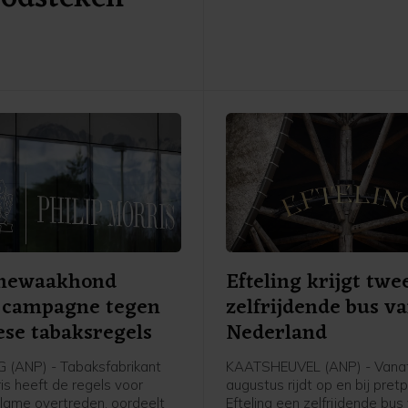
een opslag gebracht, laat d
Overijsselse gemeente vrijd
Paping won in 1963 de Elfst
Hij woonde toen in Ommen.
mewaakhond
Efteling krijgt twe
t campagne tegen
zelfrijdende bus v
se tabaksregels
Nederland
(ANP) - Tabaksfabrikant
KAATSHEUVEL (ANP) - Vana
ris heeft de regels voor
augustus rijdt op en bij pret
lame overtreden, oordeelt
Efteling een zelfrijdende bus