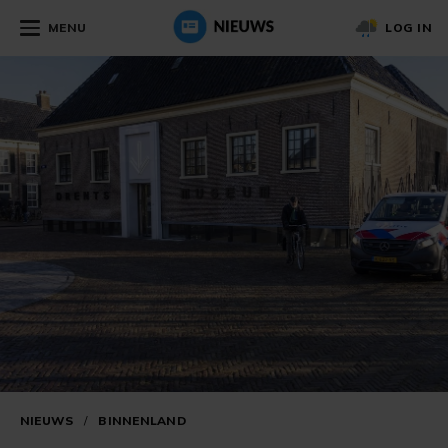
MENU
LOG IN
NIEUWS
/
BINNENLAND