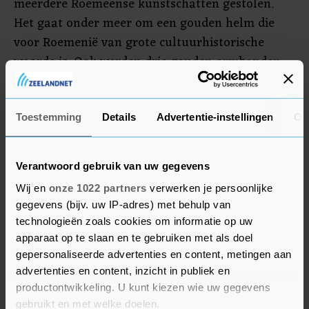
meerdere Roemeense kunstschatten gestolen.
Het gaat onder meer om een gouden helm die
voor Roemenië van grote cultuurhistorische
waarde is. Ook werden drie gouden armbanden
gestolen. Het museum in de Drentse hoofdstad
had de stukken voor een tentoonstelling in
bruikleen van het Nationaal Historisch Museum
Toestemming
Details
Advertentie-instellingen
Ov
in Boekarest. Ze zijn nog altijd niet
teruggevonden.
Verantwoord gebruik van uw gegevens
Wij en
onze 1022 partners
verwerken je persoonlijke
gegevens (bijv. uw IP-adres) met behulp van
technologieën zoals cookies om informatie op uw
apparaat op te slaan en te gebruiken met als doel
gepersonaliseerde advertenties en content, metingen aan
advertenties en content, inzicht in publiek en
productontwikkeling. U kunt kiezen wie uw gegevens
gebruikt en met welke doelen.