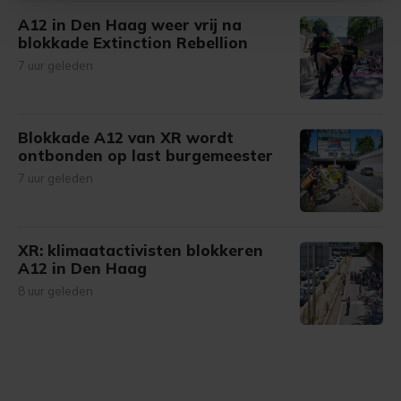
A12 in Den Haag weer vrij na
Met cookies werkt onze website beter en wordt jouw
blokkade Extinction Rebellion
bezoek makkelijker en persoonlijker. Op
7 uur geleden
onze cookiepagina kun je ons cookiebeleid bekijken en je
gemaakte keuze altijd wijzigen of intrekken.
Blokkade A12 van XR wordt
ontbonden op last burgemeester
7 uur geleden
XR: klimaatactivisten blokkeren
A12 in Den Haag
8 uur geleden