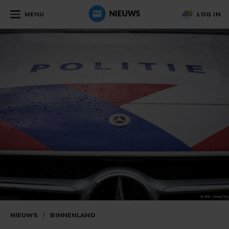
MENU
LOG IN
NIEUWS
/
BINNENLAND