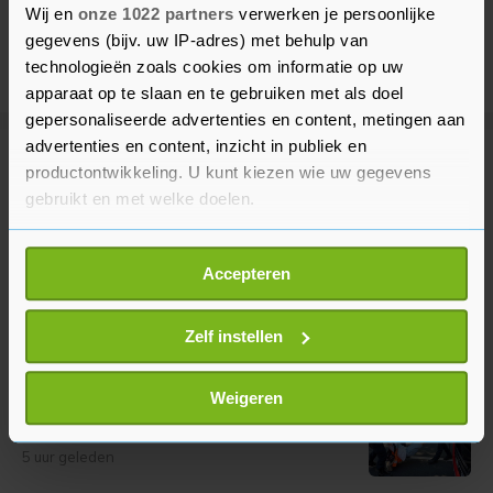
Wij en
onze 1022 partners
verwerken je persoonlijke
gegevens (bijv. uw IP-adres) met behulp van
technologieën zoals cookies om informatie op uw
apparaat op te slaan en te gebruiken met als doel
gepersonaliseerde advertenties en content, metingen aan
advertenties en content, inzicht in publiek en
Meer uit Binnenland
productontwikkeling. U kunt kiezen wie uw gegevens
gebruikt en met welke doelen.
Duizenden mensen lopen door
Als u het toestaat, willen we ook graag:
Amsterdam tijdens WorldPride
Accepteren
Informatie verzamelen over uw geografische
March
locatie, die tot een paar meter nauwkeurig kan zijn
5 uur geleden
Uw apparaat identificeren door het actief te
Zelf instellen
scannen op specifieke eigenschappen (fingerprinting)
Tientallen XR-activisten
Lees meer over hoe uw persoonlijke gegevens worden
Weigeren
aangehouden na blokkade A12 in
verwerkt en stel uw voorkeuren in het
detailgedeelte
in.
Den Haag
U kunt uw toestemming op elk moment wijzigen of
5 uur geleden
intrekken in de Cookieverklaring.